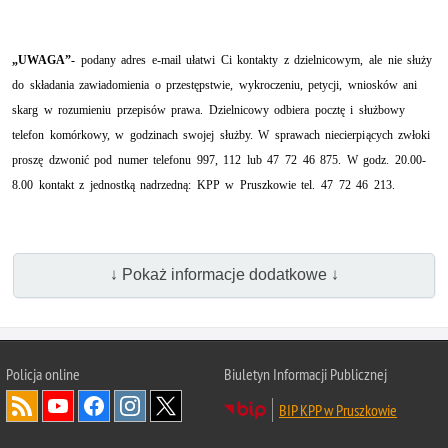
„UWAGA”-
podany adres e-mail u
ł
atwi Ci kontakty z dzielnicowym, ale nie s
ł
u
ż
y
do sk
ł
adania zawiadomienia o przest
ę
pstwie, wykroczeniu, petycji, wniosków ani
skarg w rozumieniu przepisów prawa. Dzielnicowy odbiera poczt
ę
i s
ł
u
ż
bowy
telefon komórkowy, w godzinach swojej s
ł
u
ż
by. W sprawach niecierpi
ą
cych zw
ł
oki
prosz
ę
dzwoni
ć
pod numer telefonu 997, 112 lub
47 72 46 875. W godz. 20.00-
8.00 kontakt z jednostką nadrzedną
:
KPP w Pruszkowie tel. 47 72 46 213.
↓ Pokaż informacje dodatkowe ↓
Policja online
Biuletyn Informacji Publicznej
BIP KPP w Pruszkowie