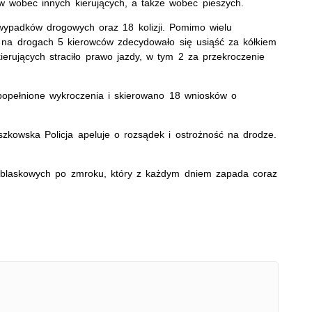
w wobec innych kierujących, a także wobec pieszych.
wypadków drogowych oraz 18 kolizji. Pomimo wielu
wa na drogach 5 kierowców zdecydowało się usiąść za kółkiem
erujących straciło prawo jazdy, w tym 2 za przekroczenie
opełnione wykroczenia i skierowano 18 wniosków o
szkowska Policja apeluje o rozsądek i ostrożność na drodze.
blaskowych po zmroku, który z każdym dniem zapada coraz