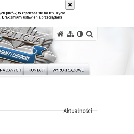
ych plików, to zgadzasz się na ich użycie
. Brak zmiany ustawienia przeglądarki
otwórz wysz
NA DANYCH
KONTAKT
WYROKI SĄDOWE
Aktualności