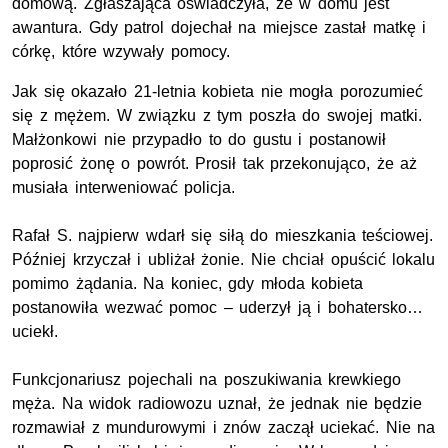
domową. Zgłaszająca oświadczyła, że w domu jest
awantura. Gdy patrol dojechał na miejsce zastał matkę i
córkę, które wzywały pomocy.
Jak się okazało 21-letnia kobieta nie mogła porozumieć
się z mężem. W związku z tym poszła do swojej matki.
Małżonkowi nie przypadło to do gustu i postanowił
poprosić żonę o powrót. Prosił tak przekonująco, że aż
musiała interweniować policja.
Rafał S. najpierw wdarł się siłą do mieszkania teściowej.
Później krzyczał i ubliżał żonie. Nie chciał opuścić lokalu
pomimo żądania. Na koniec, gdy młoda kobieta
postanowiła wezwać pomoc – uderzył ją i bohatersko…
uciekł.
Funkcjonariusz pojechali na poszukiwania krewkiego
męża. Na widok radiowozu uznał, że jednak nie będzie
rozmawiał z mundurowymi i znów zaczął uciekać. Nie na