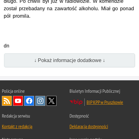
długo. Po chwili był już w radiowozie. W komendzie
został przebadany na zawartość alkoholu. Miał go ponad
pół promila.
dn
↓ Pokaż informacje dodatkowe ↓
Policja online
Biuletyn Informacji Publicznej
BIP KPP w Pruszkowie
Redakcja serwisu
Dostępność
Kontakt z redakcją
Deklaracja dostępności