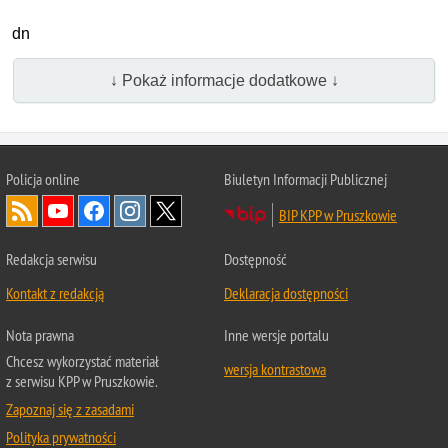
dn
↓ Pokaż informacje dodatkowe ↓
Policja online
Biuletyn Informacji Publicznej
BIP KPP w Pruszkowie
Redakcja serwisu
Dostępność
Kontakt z redakcją
Deklaracja dostępności
Nota prawna
Inne wersje portalu
Chcesz wykorzystać materiał
wersja kontrastowa
z serwisu KPP w Pruszkowie.
Zapoznaj się z zasadami
Polityka prywatności