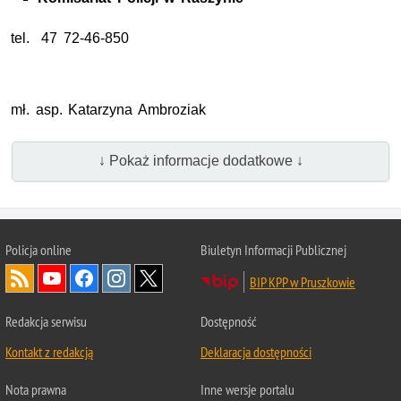
tel. 47 72-46-850
mł. asp. Katarzyna Ambroziak
↓ Pokaż informacje dodatkowe ↓
Policja online
Biuletyn Informacji Publicznej
BIP KPP w Pruszkowie
Redakcja serwisu
Dostępność
Kontakt z redakcją
Deklaracja dostępności
Nota prawna
Inne wersje portalu