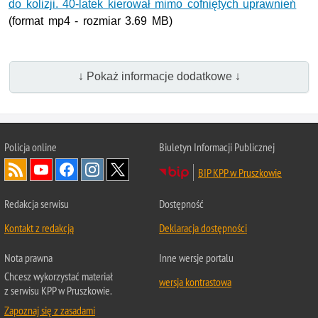
do kolizji. 40-latek kierował mimo cofniętych uprawnień
(format mp4 - rozmiar 3.69 MB)
↓ Pokaż informacje dodatkowe ↓
Policja online
Biuletyn Informacji Publicznej
BIP KPP w Pruszkowie
Redakcja serwisu
Dostępność
Kontakt z redakcją
Deklaracja dostępności
Nota prawna
Inne wersje portalu
Chcesz wykorzystać materiał
wersja kontrastowa
z serwisu KPP w Pruszkowie.
Zapoznaj się z zasadami