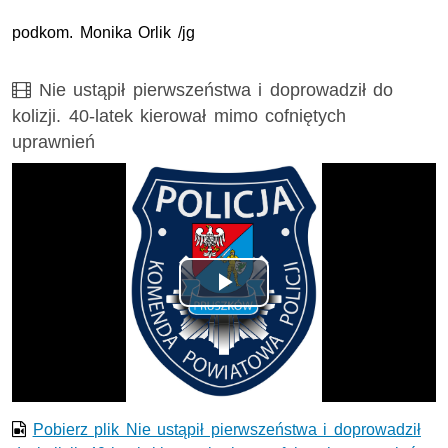
podkom. Monika Orlik /jg
Film
Nie ustąpił pierwszeństwa i doprowadził do
kolizji. 40-latek kierował mimo cofniętych
uprawnień
Opis filmu: Nie ustąpił pierwszeństwa i doprowadził do koli
Odtwórz
wideo
Pobierz plik Nie ustąpił pierwszeństwa i doprowadził