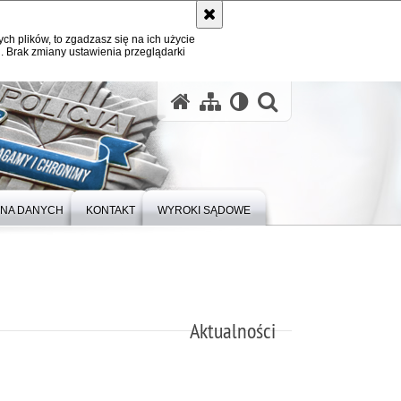
ych plików, to zgadzasz się na ich użycie
. Brak zmiany ustawienia przeglądarki
otwórz wysz
NA DANYCH
KONTAKT
WYROKI SĄDOWE
Aktualności