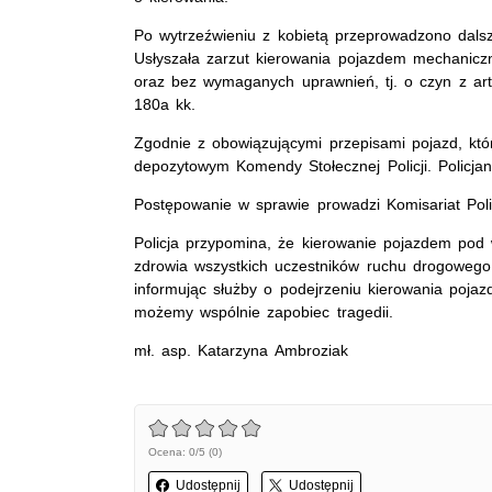
Po wytrzeźwieniu z kobietą przeprowadzono dals
Usłyszała zarzut kierowania pojazdem mechanicz
oraz bez wymaganych uprawnień, tj. o czyn z art
180a kk.
Zgodnie z obowiązującymi przepisami pojazd, któ
depozytowym Komendy Stołecznej Policji. Policj
Postępowanie w sprawie prowadzi Komisariat Poli
Policja przypomina, że kierowanie pojazdem pod
zdrowia wszystkich uczestników ruchu drogoweg
informując służby o podejrzeniu kierowania poja
możemy wspólnie zapobiec tragedii.
mł. asp. Katarzyna Ambroziak
Ocena: 0/5 (0)
Udostępnij
Udostępnij