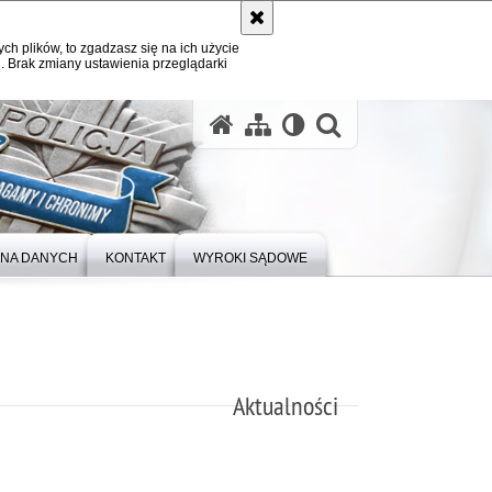
ych plików, to zgadzasz się na ich użycie
. Brak zmiany ustawienia przeglądarki
otwórz wysz
NA DANYCH
KONTAKT
WYROKI SĄDOWE
Aktualności