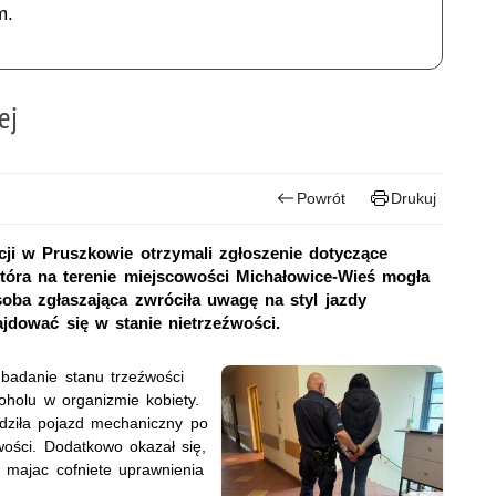
m.
ej
Powrót
Drukuj
ji w Pruszkowie otrzymali zgłoszenie dotyczące
tóra na terenie miejscowości Michałowice-Wieś mogła
ba zgłaszająca zwróciła uwagę na styl jazdy
ajdować się w stanie nietrzeźwości.
 badanie stanu trzeźwości
oholu w organizmie kobiety.
adziła pojazd mechaniczny po
wości. Dodatkowo okazał się,
 majac cofniete uprawnienia