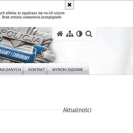
ych plików, to zgadzasz się na ich użycie
. Brak zmiany ustawienia przeglądarki
otwórz wysz
NA DANYCH
KONTAKT
WYROKI SĄDOWE
Aktualności