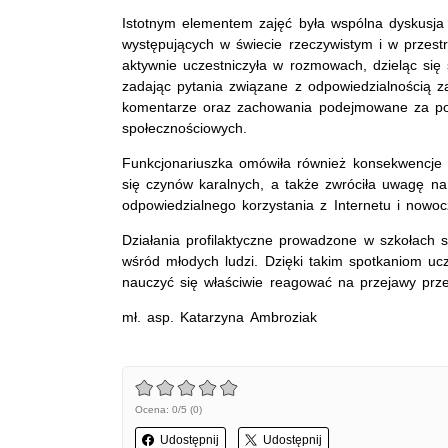
Istotnym elementem zajęć była wspólna dyskusj
występujących w świecie rzeczywistym i w przestr
aktywnie uczestniczyła w rozmowach, dzieląc się
zadając pytania związane z odpowiedzialnością za
komentarze oraz zachowania podejmowane za p
społecznościowych.
Funkcjonariuszka omówiła również konsekwencje 
się czynów karalnych, a także zwróciła uwagę n
odpowiedzialnego korzystania z Internetu i nowoc
Działania profilaktyczne prowadzone w szkołach
wśród młodych ludzi. Dzięki takim spotkaniom ucz
nauczyć się właściwie reagować na przejawy prze
mł. asp. Katarzyna Ambroziak
Ocena: 0/5 (0)
Udostępnij
Udostępnij