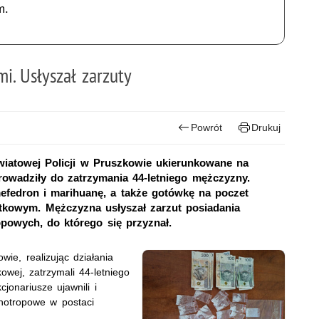
m.
i. Usłyszał zarzuty
Powrót
Drukuj
wiatowej Policji w Pruszkowie ukierunkowane na
rowadziły do zatrzymania 44-letniego mężczyzny.
mefedron i marihuanę, a także gotówkę na poczet
ątkowym. Mężczyzna usłyszał zarzut posiadania
powych, do którego się przyznał.
wie, realizując działania
wej, zatrzymali 44-letniego
onariusze ujawnili i
chotropowe w postaci