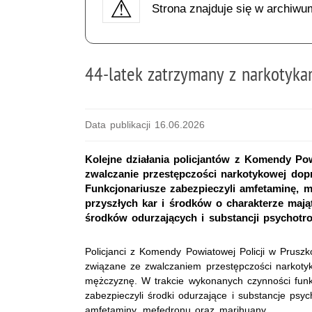
Strona znajduje się w archiwu
44-latek zatrzymany z narkotykam
Data publikacji 16.06.2026
Kolejne działania policjantów z Komendy Po
zwalczanie przestępczości narkotykowej dop
Funkcjonariusze zabezpieczyli amfetaminę, 
przyszłych kar i środków o charakterze maj
środków odurzających i substancji psychotro
Policjanci z Komendy Powiatowej Policji w Pruszko
związane ze zwalczaniem przestępczości narkotyko
mężczyznę. W trakcie wykonanych czynności funkcj
zabezpieczyli środki odurzające i substancje psy
amfetaminy, mefedronu oraz marihuany.