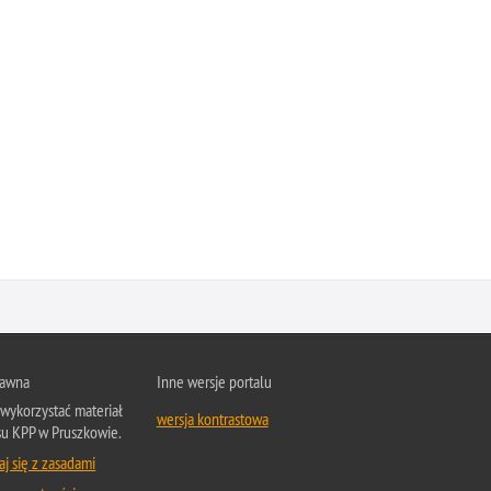
rawna
Inne wersje portalu
wykorzystać materiał
wersja kontrastowa
su KPP w Pruszkowie.
j się z zasadami