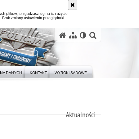
ych plików, to zgadzasz się na ich użycie
. Brak zmiany ustawienia przeglądarki
otwórz wysz
NA DANYCH
KONTAKT
WYROKI SĄDOWE
Aktualności