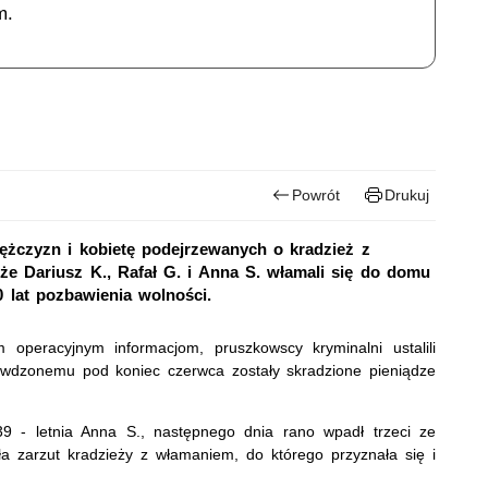
m.
Powrót
Drukuj
żczyzn i kobietę podejrzewanych o kradzież z
że Dariusz K., Rafał G. i Anna S. włamali się do domu
 lat pozbawienia wolności.
 operacyjnym informacjom, pruszkowscy kryminalni ustalili
wdzonemu pod koniec czerwca zostały skradzione pieniądze
 39 - letnia Anna S., następnego dnia rano wpadł trzeci ze
ła zarzut kradzieży z włamaniem, do którego przyznała się i