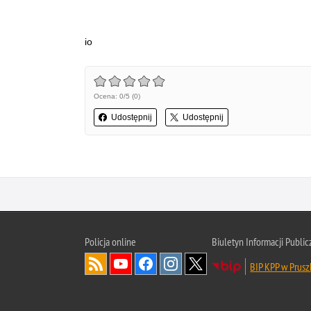
io
Ocena: 0/5 (0)
Udostępnij
Udostępnij
Policja online
Biuletyn Informacji Public
BIP KPP w Prus