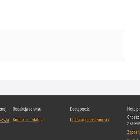
znej
Redakcja serwisu
Dostępność
Nota p
Chcesz 
Kontakt z redakcją
Deklaracja dostępności
zkowie
z serwi
Zapozna