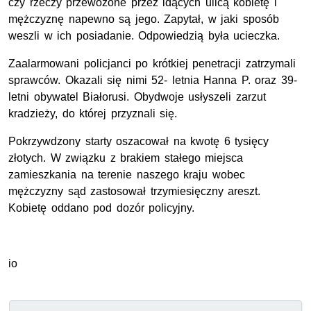
czy rzeczy przewożone przez idących ulicą kobietę i
mężczyznę napewno są jego. Zapytał, w jaki sposób
weszli w ich posiadanie. Odpowiedzią była ucieczka.
Zaalarmowani policjanci po krótkiej penetracji zatrzymali
sprawców. Okazali się nimi 52- letnia Hanna P. oraz 39-
letni obywatel Białorusi. Obydwoje usłyszeli zarzut
kradzieży, do której przyznali się.
Pokrzywdzony starty oszacował na kwotę 6 tysięcy
złotych. W związku z brakiem stałego miejsca
zamieszkania na terenie naszego kraju wobec
mężczyzny sąd zastosował trzymiesięczny areszt.
Kobietę oddano pod dozór policyjny.
io