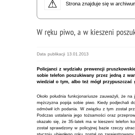
Strona znajduje się w archiwu
W ręku piwo, a w kieszeni poszu
Data publikacji 13.01.2013
Policjanci z wydziału prewencji pruszkowski
sobie telefon poszukiwany przez jedną z war
wiedział o tym, albo też mógł przypuszczać
Około południa funkcjonariusze zauważyli, że na 
mężczyzna popija sobie piwo. Kiedy podjechali do
odmówił ich podania. W związku z tym został pr
Podczas ustalania jego tożsamości oraz przeprowa
okazało się, że 35-latek ma w kieszeni telefon 
został sprawdzony w policyjnej bazie rzeczy utra
styczniu ubiegłego roku został on zarejestrowany