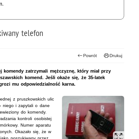
m.
kiwany telefon
Powrót
Drukuj
ej komendy zatrzymali mężczyznę, który miał przy
szawskich komend. Jeśli okaże się, że 35-latek
 grozi mu odpowiedzialność karna.
jednej z pruszkowskich ulic
 niego i zapytali o dane
zewieziony do komendy.
dzania kontroli osobistej
komórkowy. Numer aparatu
conych. Okazało się, że w
 jako poszukiwany przez