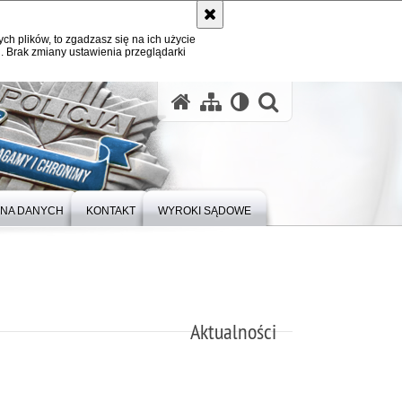
ych plików, to zgadzasz się na ich użycie
. Brak zmiany ustawienia przeglądarki
otwórz wysz
NA DANYCH
KONTAKT
WYROKI SĄDOWE
Aktualności