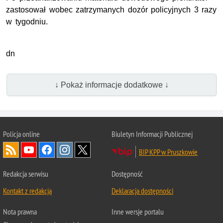
zastosował wobec zatrzymanych dozór policyjnych 3 razy
w tygodniu.
dn
↓ Pokaż informacje dodatkowe ↓
Policja online
Biuletyn Informacji Publicznej
BIP KPP w Pruszkowie
Redakcja serwisu
Dostępność
Kontakt z redakcją
Deklaracja dostępności
Nota prawna
Inne wersje portalu