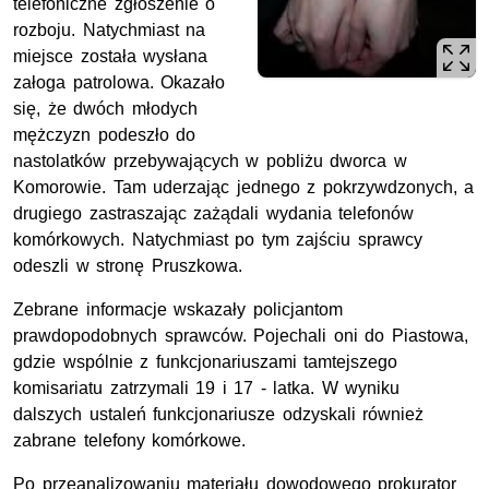
telefoniczne zgłoszenie o
rozboju. Natychmiast na
miejsce została wysłana
załoga patrolowa. Okazało
się, że dwóch młodych
mężczyzn podeszło do
nastolatków przebywających w pobliżu dworca w
Komorowie. Tam uderzając jednego z pokrzywdzonych, a
drugiego zastraszając zażądali wydania telefonów
komórkowych. Natychmiast po tym zajściu sprawcy
odeszli w stronę Pruszkowa.
Zebrane informacje wskazały policjantom
prawdopodobnych sprawców. Pojechali oni do Piastowa,
gdzie wspólnie z funkcjonariuszami tamtejszego
komisariatu zatrzymali 19 i 17 - latka. W wyniku
dalszych ustaleń funkcjonariusze odzyskali również
zabrane telefony komórkowe.
Po przeanalizowaniu materiału dowodowego prokurator