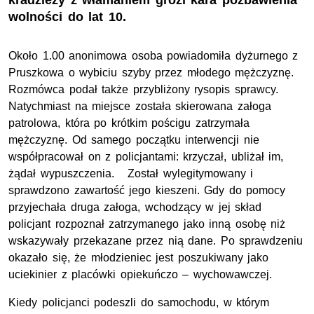
kradzieży z włamaniem grozi kara pozbawienia
wolności do lat 10.
Około 1.00 anonimowa osoba powiadomiła dyżurnego z
Pruszkowa o wybiciu szyby przez młodego mężczyznę.
Rozmówca podał także przybliżony rysopis sprawcy.
Natychmiast na miejsce została skierowana załoga
patrolowa, która po krótkim pościgu zatrzymała
mężczyznę. Od samego początku interwencji nie
współpracował on z policjantami: krzyczał, ubliżał im,
żądał wypuszczenia. Został wylegitymowany i
sprawdzono zawartość jego kieszeni. Gdy do pomocy
przyjechała druga załoga, wchodzący w jej skład
policjant rozpoznał zatrzymanego jako inną osobę niż
wskazywały przekazane przez nią dane. Po sprawdzeniu
okazało się, że młodzieniec jest poszukiwany jako
uciekinier z placówki opiekuńczo – wychowawczej.
Kiedy policjanci podeszli do samochodu, w którym