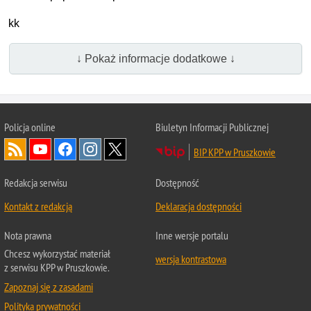
kk
↓ Pokaż informacje dodatkowe ↓
Policja online
Biuletyn Informacji Publicznej
BIP KPP w Pruszkowie
Redakcja serwisu
Dostępność
Kontakt z redakcją
Deklaracja dostępności
Nota prawna
Inne wersje portalu
Chcesz wykorzystać materiał
wersja kontrastowa
z serwisu KPP w Pruszkowie.
Zapoznaj się z zasadami
Polityka prywatności