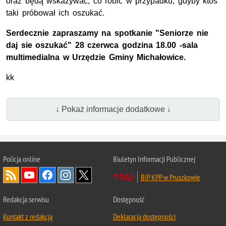
oraz będą wskazywać, co robić w przypadku, gdyby ktoś
taki próbował ich oszukać.
Serdecznie zapraszamy na spotkanie "Seniorze nie
daj sie oszukać" 28 czerwca godzina 18.00 -sala
multimedialna w Urzędzie Gminy Michałowice.
kk
↓ Pokaż informacje dodatkowe ↓
Policja online
Biuletyn Informacji Publicznej
BIP KPP w Pruszkowie
Redakcja serwisu
Dostępność
Kontakt z redakcją
Deklaracja dostępności