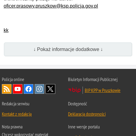
oficer.prasowy.pruszkow@ksp.policja.gov.pl
kk
↓ Pokaż informacje dodatkowe ↓
Policja online
Biuletyn Informacji Publicznej
BIP KPP w Pruszkowie
Redakcja serwisu
Dostępność
Kontakt z redakcją
Deklaracja dostępności
Nota prawna
Inne wersje portalu
Chcesz wykorzystać materiał