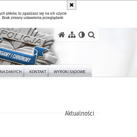
ych plików, to zgadzasz się na ich użycie
. Brak zmiany ustawienia przeglądarki
otwórz wysz
NA DANYCH
KONTAKT
WYROKI SĄDOWE
Aktualności