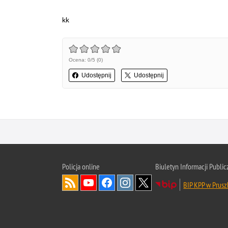
kk
Ocena: 0/5 (0)
Udostępnij
Udostępnij
Policja online
Biuletyn Informacji Public
BIP KPP w Prus