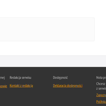
znej
Redakcja serwisu
Dostępność
Nota p
Chcesz 
Kontakt z redakcją
Deklaracja dostępności
zkowie
z serwi
Zapozna
Polityk