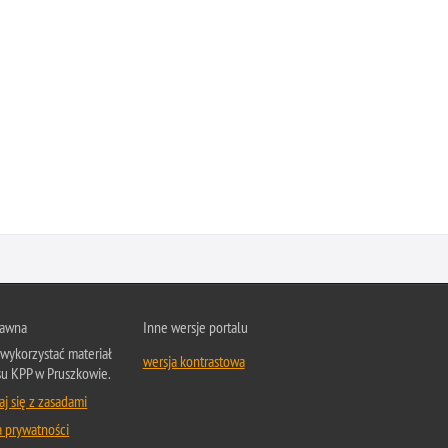
rawna
Inne wersje portalu
wykorzystać materiał
wersja kontrastowa
su KPP w Pruszkowie.
j się z zasadami
a prywatności