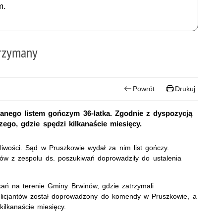
m.
rzymany
Powrót
Drukuj
anego listem gończym 36-latka. Zgodnie z dyspozycją
ego, gdzie spędzi kilkanaście miesięcy.
iwości. Sąd w Pruszkowie wydał za nim list gończy.
ów z zespołu ds. poszukiwań doprowadziły do ustalenia
kań na terenie Gminy Brwinów, gdzie zatrzymali
licjantów został doprowadzony do komendy w Pruszkowie, a
kilkanaście miesięcy.