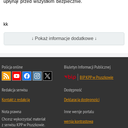
upłynął przed wszystkim bezpiecznie.
kk
↓ Pokaż informacje dodatkowe ↓
Policja online
Biuletyn Informacji Publicznej
BIP KPP w Pruszkowie
Redakcja serwisu
Dostępność
Kontakt z redakcją
Deklaracja dostępności
Nota prawna
Inne wersje portalu
Chcesz wykorzystać materiał
wersja kontrastowa
z serwisu KPP w Pruszkowie.