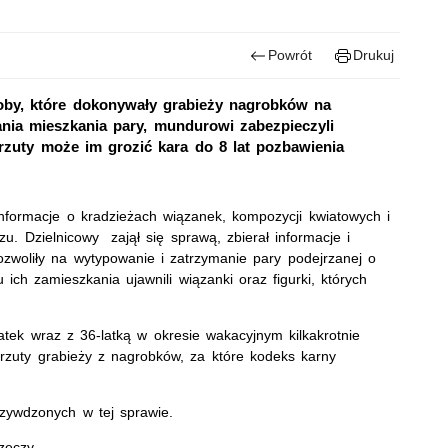
Powrót
Drukuj
soby, które dokonywały grabieży nagrobków na
ia mieszkania pary, mundurowi zabezpieczyli
zarzuty może im grozić kara do 8 lat pozbawienia
nformacje o kradzieżach wiązanek, kompozycji kwiatowych i
u. Dzielnicowy zajął się sprawą, zbierał informacje i
ozwoliły na wytypowanie i zatrzymanie pary podejrzanej o
u ich zamieszkania ujawnili wiązanki oraz figurki, których
atek wraz z 36-latką w okresie wakacyjnym kilkakrotnie
zarzuty grabieży z nagrobków, za które kodeks karny
krzywdzonych w tej sprawie.
zeczy.