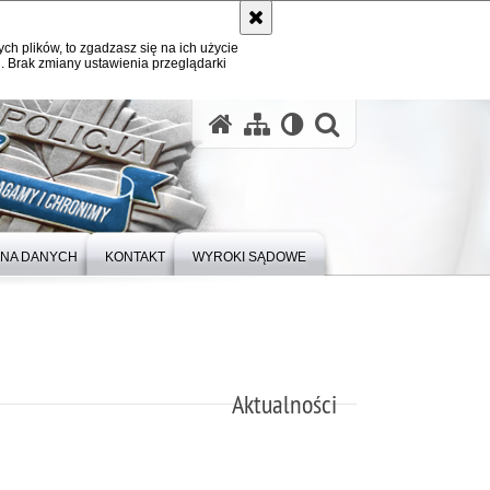
ych plików, to zgadzasz się na ich użycie
. Brak zmiany ustawienia przeglądarki
otwórz wysz
NA DANYCH
KONTAKT
WYROKI SĄDOWE
Aktualności