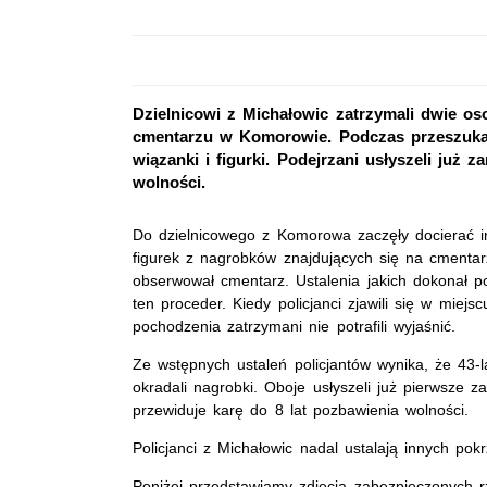
Dzielnicowi z Michałowic zatrzymali dwie o
cmentarzu w Komorowie. Podczas przeszukan
wiązanki i figurki. Podejrzani usłyszeli już 
wolności.
Do dzielnicowego z Komorowa zaczęły docierać i
figurek z nagrobków znajdujących się na cmentarz
obserwował cmentarz. Ustalenia jakich dokonał p
ten proceder. Kiedy policjanci zjawili się w miejsc
pochodzenia zatrzymani nie potrafili wyjaśnić.
Ze wstępnych ustaleń policjantów wynika, że 43-l
okradali nagrobki. Oboje usłyszeli już pierwsze 
przewiduje karę do 8 lat pozbawienia wolności.
Policjanci z Michałowic nadal ustalają innych po
Poniżej przedstawiamy zdjęcia zabezpieczonych r