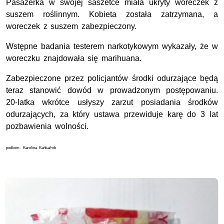
Pasażerka w swojej saszetce miała ukryty woreczek z
suszem roślinnym. Kobieta została zatrzymana, a
woreczek z suszem zabezpieczony.
Wstępne badania testerem narkotykowym wykazały, że w
woreczku znajdowała się marihuana.
Zabezpieczone przez policjantów środki odurzające będą
teraz stanowić dowód w prowadzonym postępowaniu.
20-latka wkrótce usłyszy zarzut posiadania środków
odurzających, za który ustawa przewiduje karę do 3 lat
pozbawienia wolności.
podkom. Karolina Kańka/mb