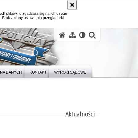
ych plików, to zgadzasz się na ich użycie
. Brak zmiany ustawienia przeglądarki
otwórz wysz
NA DANYCH
KONTAKT
WYROKI SĄDOWE
Aktualności