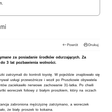
m.
ami
Powrót
Drukuj
rzymane za posiadanie środków odurzających. Za
do 3 lat pozbawienia wolności.
i zatrzymali do kontroli toyotę. W pojeździe znajdowało się
ywał usługi przewoźnicze i woził po Pruszkowie obywatela
antów zaciekawiło nerwowe zachowanie 31-latka. Po chwili
rtki woreczek foliowy z białym proszkiem, który na oczach
tancja zabroniona mężczyznę zatrzymano, a woreczek
o, że biały proszek to kokaina.