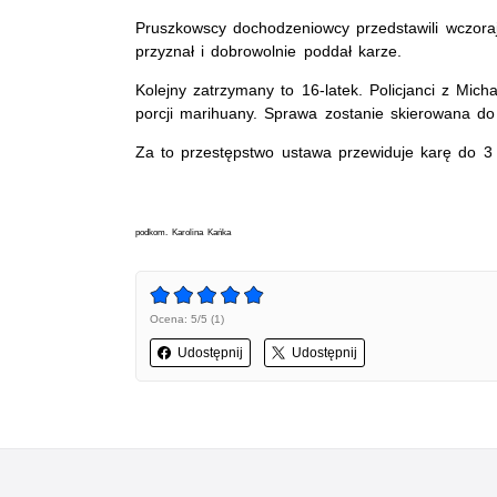
Pruszkowscy dochodzeniowcy przedstawili wczoraj 
przyznał i dobrowolnie poddał karze.
Kolejny zatrzymany to 16-latek. Policjanci z Mich
porcji marihuany. Sprawa zostanie skierowana do 
Za to przestępstwo ustawa przewiduje karę do 3 
podkom. Karolina Kańka
Ocena: 5/5 (1)
Udostępnij
Udostępnij