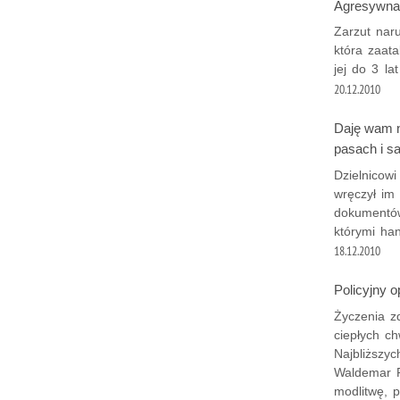
Agresywna 
Zarzut naru
która zaata
jej do 3 la
20.12.2010
Daję wam n
pasach i s
Dzielnicowi
wręczył im
dokumentów
którymi ha
18.12.2010
Policyjny o
Życzenia zd
ciepłych ch
Najbliższyc
Waldemar P
modlitwę, p