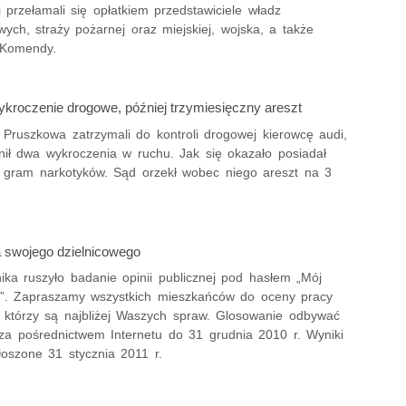
i przełamali się opłatkiem przedstawiciele władz
ych, straży pożarnej oraz miejskiej, wojska, a także
 Komendy.
ykroczenie drogowe, później trzymiesięczny areszt
z Pruszkowa zatrzymali do kontroli drogowej kierowcę audi,
łnił dwa wykroczenia w ruchu. Jak się okazało posiadał
 gram narkotyków. Sąd orzekł wobec niego areszt na 3
a swojego dzielnicowego
ika ruszyło badanie opinii publicznej pod hasłem „Mój
y”. Zapraszamy wszystkich mieszkańców do oceny pracy
w, którzy są najbliżej Waszych spraw. Glosowanie odbywać
 za pośrednictwem Internetu do 31 grudnia 2010 r. Wyniki
łoszone 31 stycznia 2011 r.