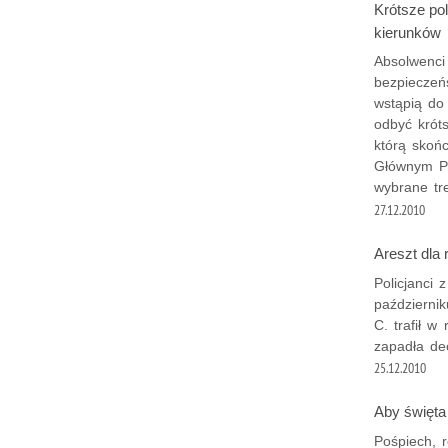
Krótsze po
kierunków
Absolwenci
bezpieczeń
wstąpią do
odbyć krót
którą skoń
Głównym Po
wybrane tr
27.12.2010
Areszt dla 
Policjanci
październi
C. trafił 
zapadła de
25.12.2010
Aby święta
Pośpiech, 