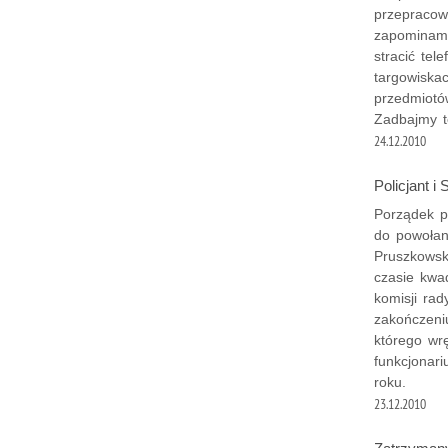
przepracow
zapominam
stracić tel
targowiska
przedmiotó
Zadbajmy t
24.12.2010
Policjant i
Porządek po
do powołan
Pruszkowsk
czasie kwa
komisji ra
zakończeni
którego wr
funkcjonar
roku.
23.12.2010