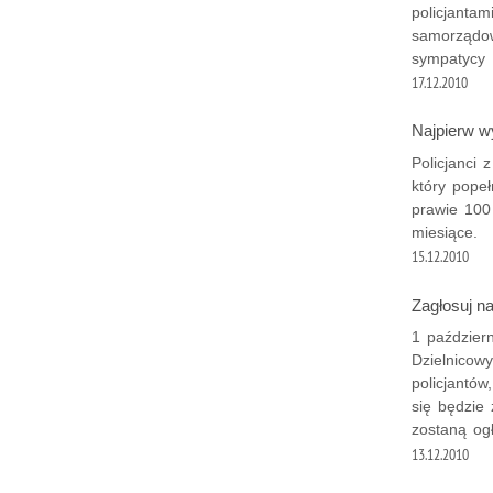
policjantam
samorządow
sympatycy
17.12.2010
Najpierw w
Policjanci 
który pope
prawie 100
miesiące.
15.12.2010
Zagłosuj n
1 październ
Dzielnicow
policjantó
się będzie
zostaną og
13.12.2010