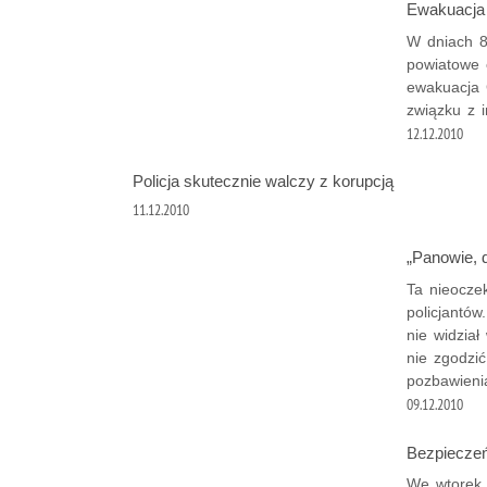
Ewakuacja
W dniach 8
powiatowe 
ewakuacja 
związku z 
12.12.2010
Policja skutecznie walczy z korupcją
11.12.2010
„Panowie, d
Ta nieocze
policjantów
nie widzia
nie zgodzi
pozbawieni
09.12.2010
Bezpiecze
We wtorek,