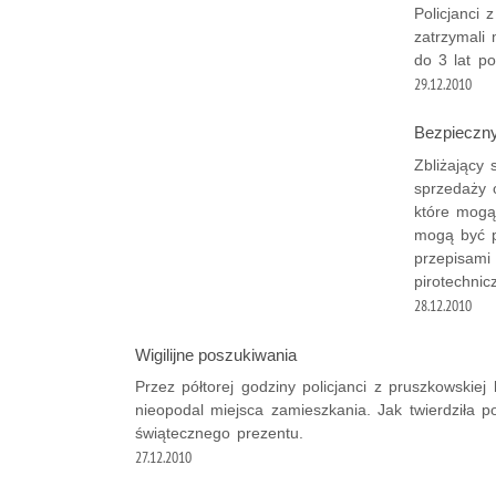
Policjanci 
zatrzymali 
do 3 lat po
29.12.2010
Bezpieczny
Zbliżający
sprzedaży 
które mogą
mogą być p
przepisami 
pirotechnic
28.12.2010
Wigilijne poszukiwania
Przez półtorej godziny policjanci z pruszkowskiej 
nieopodal miejsca zamieszkania. Jak twierdziła
świątecznego prezentu.
27.12.2010