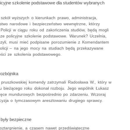
licyjne szkolenie podstawowe dla studentów wybranych
 szkół wyższych o kierunkach prawo, administracja,
stwo narodowe i bezpieczeństwo wewnętrzne, którzy
 Policji w ciągu roku od zakończenia studiów, będą mogli
sze policyjne szkolenie podstawowe. Warunek? Uczelnia,
czyli, musi mieć podpisane porozumienie z Komendantem
licji – na jego mocy na studiach będą przekazywane
eści ze szkolenia podstawowego.
rozbójnika
 z pruszkowskiej komendy zatrzymali Radosława W., który w
ku bieżącego roku dokonał rozboju. Jego wspólnik Łukasz
w ręce mundurowych bezpośrednio po zdarzeniu. Wczoraj
cyzja o tymczasowym aresztowaniu drugiego sprawcy.
 były bezpieczne
roztargnienie, a czasem nawet przedświąteczne