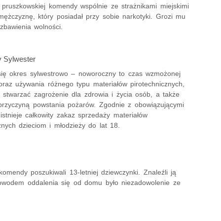
z pruszkowskiej komendy wspólnie ze strażnikami miejskimi
mężczyznę, który posiadał przy sobie narkotyki. Grozi mu
zbawienia wolności.
 Sylwester
 się okres sylwestrowo – noworoczny to czas wzmożonej
oraz używania różnego typu materiałów pirotechnicznych,
 stwarzać zagrożenie dla zdrowia i życia osób, a także
rzyczyną powstania pożarów. Zgodnie z obowiązującymi
istnieje całkowity zakaz sprzedaży materiałów
znych dzieciom i młodzieży do lat 18.
komendy poszukiwali 13-letniej dziewczynki. Znaleźli ją
 powodem oddalenia się od domu było niezadowolenie ze