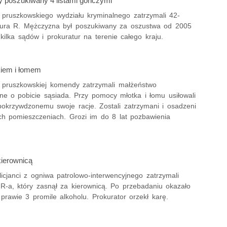
 poszukiwany 4 listami gończymi
z pruszkowskiego wydziału kryminalnego zatrzymali 42-
rtura R. Mężczyzna był poszukiwany za oszustwa od 2005
kilka sądów i prokuratur na terenie całego kraju.
kiem i łomem
 z pruszkowskiej komendy zatrzymali małżeństwo
ne o pobicie sąsiada. Przy pomocy młotka i łomu usiłowali
pokrzywdzonemu swoje racje. Zostali zatrzymani i osadzeni
ych pomieszczeniach. Grozi im do 8 lat pozbawienia
kierownicą
icjanci z ogniwa patrolowo-interwencyjnego zatrzymali
IR-a, który zasnął za kierownicą. Po przebadaniu okazało
prawie 3 promile alkoholu. Prokurator orzekł karę.