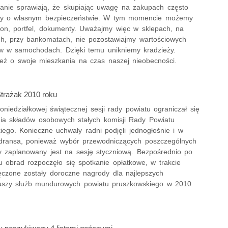
anie sprawiają, że skupiając uwagę na zakupach często
y o własnym bezpieczeństwie. W tym momencie możemy
efon, portfel, dokumenty. Uważajmy więc w sklepach, na
ch, przy bankomatach, nie pozostawiajmy wartościowych
w w samochodach. Dzięki temu unikniemy kradzieży.
eż o swoje mieszkania na czas naszej nieobecności.
 Strażak 2010 roku
niedziałkowej świątecznej sesji rady powiatu ograniczał się
ia składów osobowych stałych komisji Rady Powiatu
iego. Konieczne uchwały radni podjęli jednogłośnie i w
dransa, ponieważ wybór przewodniczących poszczególnych
dy zaplanowany jest na sesję styczniową. Bezpośrednio po
u obrad rozpoczęło się spotkanie opłatkowe, w trakcie
ęczone zostały doroczne nagrody dla najlepszych
iuszy służb mundurowych powiatu pruszkowskiego w 2010