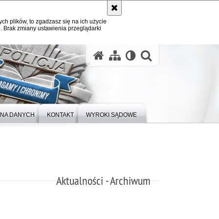
ych plików, to zgadzasz się na ich użycie
. Brak zmiany ustawienia przeglądarki
otwórz wysz
NA DANYCH
KONTAKT
WYROKI SĄDOWE
Aktualności - Archiwum