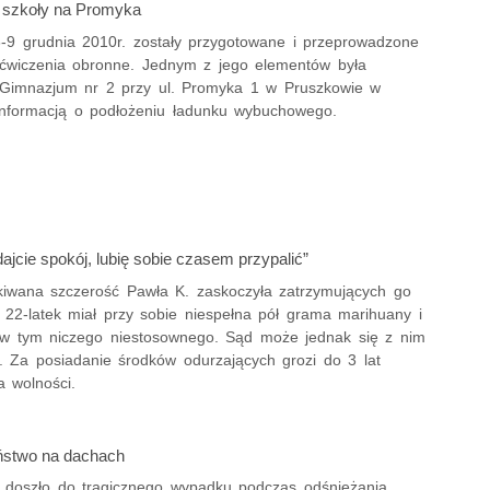
 szkoły na Promyka
-9 grudnia 2010r. zostały przygotowane i przeprowadzone
ćwiczenia obronne. Jednym z jego elementów była
Gimnazjum nr 2 przy ul. Promyka 1 w Pruszkowie w
informacją o podłożeniu ładunku wybuchowego.
ajcie spokój, lubię sobie czasem przypalić”
kiwana szczerość Pawła K. zaskoczyła zatrzymujących go
. 22-latek miał przy sobie niespełna pół grama marihuany i
ł w tym niczego niestosownego. Sąd może jednak się z nim
ć. Za posiadanie środków odurzających grozi do 3 lat
a wolności.
ństwo na dachach
 doszło do tragicznego wypadku podczas odśnieżania