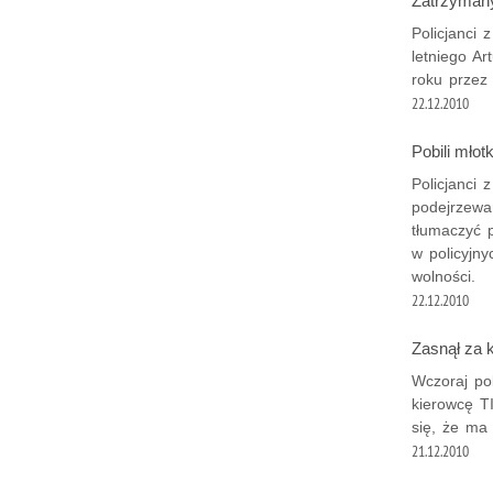
Zatrzymany
Policjanci 
letniego A
roku przez 
22.12.2010
Pobili młot
Policjanci
podejrzewa
tłumaczyć 
w policyjn
wolności.
22.12.2010
Zasnął za 
Wczoraj pol
kierowcę T
się, że ma 
21.12.2010