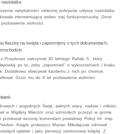
nastolatka
szenia nietykalności cielesnej policjanta usłyszy nastolatka,
kowała interweniującą wobec niej funkcjonariuszkę. Grozi
t pozbawienia wolności.
a flaszkę na święta i zapomnijmy o tych dokumentach,
amochodzie
 z Pruszkowa zatrzymali 30 letniego Rafała S., który
 łapówkę po to, żeby „zapomnieli” o wykroczeniach i braku
. Dodatkowo obiecywał każdemu z nich po choince,
ndlował. Grzoi mu do 8 lat pozbawienia wolności.
płatek
rowych i pogodnych Świąt, pełnych wiary, nadziei i miłości,
wil w Wigilijny Wieczór oraz wzniosłych przeżyć w gronie
h przekazał wczoraj komendant powiatowy Policji mł. insp.
erdion. Ksiądz proboszcz Marian Mikołajczak odmówił
oświęcił opłatek i jako pierwszy zaintonował kolędę. Z