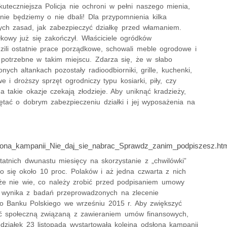
uteczniejsza Policja nie ochroni w pełni naszego mienia,
 nie będziemy o nie dbali! Dla przypomnienia kilka
ch zasad, jak zabezpieczyć działkę przed włamaniem.
łkowy już się zakończył. Właściciele ogródków
zili ostatnie prace porządkowe, schowali meble ogrodowe i
 potrzebne w takim miejscu. Zdarza się, że w słabo
nych altankach pozostały radioodbiorniki, grille, kuchenki,
e i droższy sprzęt ogrodniczy typu kosiarki, piły, czy
a takie okazje czekają złodzieje. Aby uniknąć kradzieży,
ętać o dobrym zabezpieczeniu działki i jej wyposażenia na
ona_kampanii_Nie_daj_sie_nabrac_Sprawdz_zanim_podpiszesz.htm
tatnich dwunastu miesięcy na skorzystanie z „chwilówki”
o się około 10 proc. Polaków i aż jedna czwarta z nich
 że nie wie, co należy zrobić przed podpisaniem umowy
, wynika z badań przeprowadzonych na zlecenie
 Banku Polskiego we wrześniu 2015 r. Aby zwiększyć
 społeczną związaną z zawieraniem umów finansowych,
działek 23 listopada wystartowała kolejna odsłona kampanii