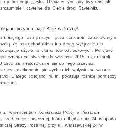
ce potocznego języka. Rzecz w tym, aby były one jak
 zrozumiałe i czytelne dla Ciebie drogi Czytelniku.
olicjanci przypominają: Bądź widoczny!
a ubiegłego roku pieszych poza obszarem zabudowanym,
uszają się poza chodnikiem lub drogą wyłącznie dla
obowiązuje używanie elementów odblaskowych. Policjanci
stołecznego od stycznia do września 2015 roku ukarali
0 osób za niestosowanie się do tego przepisu.
sze jest przekonanie pieszych o ich wpływie na własne
two. Dlatego policjanci m. in. pokazują różnicę pomiędzy
blaskami.
 z Komendantem Komisariatu Policji w Piastowie
u w debacie społecznej, która odbędzie się 24 listopada
iczej Straży Pożarnej przy ul. Warszawskiej 24 w