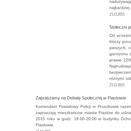
nadużywają
najbardziej
23.11.2015
Stołeczni p
Od wrześni
którzy por
pieszych, 
garnizonu 
prawie 220
Najtrudniej
bezpieczeńs
różnymi od
23.11.2015
Zapraszamy na Debatę Społeczną w Piastowie
Komendant Powiatowy Policji w Pruszkowie razem
zapraszają mieszkańców miasta Piastów do udział
2015 roku w godz. 18.00-20.00 w budynku Ochotn
Piastowie.