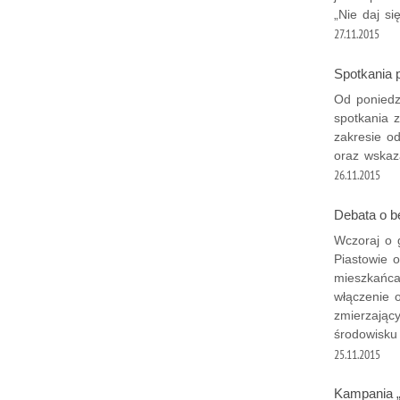
„Nie daj si
27.11.2015
Spotkania 
Od poniedz
spotkania z
zakresie od
oraz wskaz
26.11.2015
Debata o b
Wczoraj o 
Piastowie 
mieszkańca
włączenie 
zmierzając
środowisku
25.11.2015
Kampania „