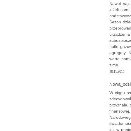
Nawet najsk
jeżeli sami
podstawowy
Sezon dzia
przeprowad
urządzenia
zabezpieczo
butle gazow
agregaty. N
warto pami
zimę.
30.11.2015
Nowa_odsl
W ciągu os
zdecydował
przyznała,
finansowej
Narodowego
świadomość
już w ponie