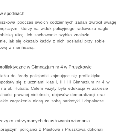
w spodniach
ruszkowa podczas swoich codziennych zadań zwrócił uwagę
ężczyzn, którzy na widok policyjnego radiowozu nagle
pobliską ulicę. Ich zachowanie szybko znalazło
ie, jak się okazało każdy z nich posiadał przy sobie
liową z marihuaną.
profilaktyczne w Gimnazjum nr 4 w Pruszkowie
ałku do środy policjantki zajmujące się profilaktyka
potkały się z uczniami klas I, II i III Gimnazjum nr 4 w
 na ul. Hubala. Celem wizyty była edukacja w zakresie
lności prawnej nieletnich, objawów demoralizacji oraz
akie zagrożenia niosą ze sobą narkotyki i dopalacze.
czyzn zatrzymanych do usiłowania włamania
orajszym policjanci z Piastowa i Pruszkowa dokonali