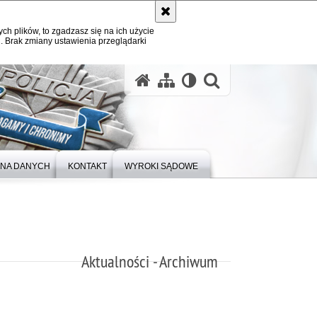
ych plików, to zgadzasz się na ich użycie
. Brak zmiany ustawienia przeglądarki
otwórz wysz
NA DANYCH
KONTAKT
WYROKI SĄDOWE
Aktualności - Archiwum