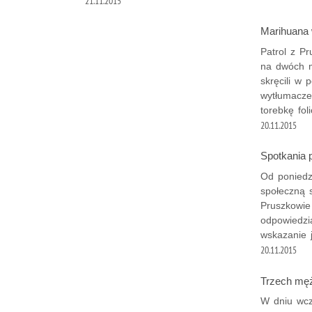
21.11.2015
Marihuana 
Patrol z P
na dwóch m
skręcili w 
wytłumaczen
torebkę fo
20.11.2015
Spotkania 
Od poniedzi
społeczną s
Pruszkowie
odpowiedzia
wskazanie j
20.11.2015
Trzech męż
W dniu wcz