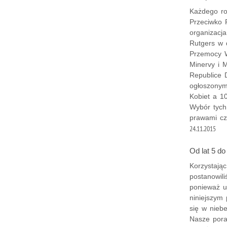
Każdego ro
Przeciwko 
organizacj
Rutgers w 
Przemocy W
Minervy i M
Republice 
ogłoszony
Kobiet a 1
Wybór tych
prawami cz
24.11.2015
Od lat 5 do
Korzystają
postanowil
ponieważ u
niniejszym
się w niebe
Nasze pora