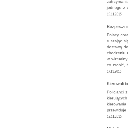
zatrzymani
jednego z 
19.11.2015
Bezpieczne
Polacy cora
ruszając s
dostawą do
chodzeniu 
w wirtualny
co zrobić,
17.11.2015
Kierowali 
Policjanci
kierującyc
kierowania
przewiduje 
12.11.2015