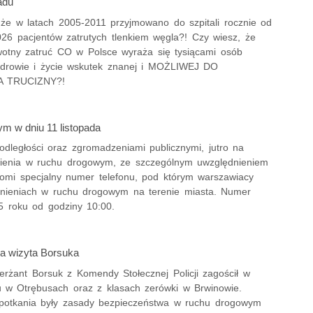
adu
 że w latach 2005-2011 przyjmowano do szpitali rocznie od
26 pacjentów zatrutych tlenkiem węgla?! Czy wiesz, że
wotny zatruć CO w Polsce wyraża się tysiącami osób
zdrowie i życie wskutek znanej i MOŻLIWEJ DO
A TRUCIZNY?!
wym w dniu 11 listopada
dległości oraz zgromadzeniami publicznymi, jutro na
nienia w ruchu drogowym, ze szczególnym uwzględnieniem
homi specjalny numer telefonu, pod którym warszawiacy
dnieniach w ruchu drogowym na terenie miasta. Numer
5 roku od godziny 10:00.
a wizyta Borsuka
erżant Borsuk z Komendy Stołecznej Policji zagościł w
u w Otrębusach oraz z klasach zerówki w Brwinowie.
otkania były zasady bezpieczeństwa w ruchu drogowym