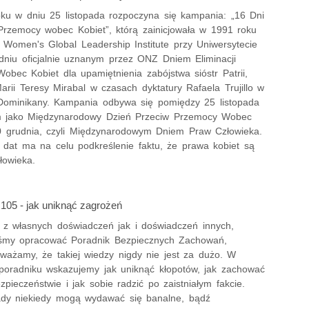
ku w dniu 25 listopada rozpoczyna się kampania: „16 Dni
Przemocy wobec Kobiet”, którą zainicjowała w 1991 roku
a Women's Global Leadership Institute przy Uniwersytecie
dniu oficjalnie uznanym przez ONZ Dniem Eliminacji
obec Kobiet dla upamiętnienia zabójstwa sióstr Patrii,
arii Teresy Mirabal w czasach dyktatury Rafaela Trujillo w
Dominikany. Kampania odbywa się pomiędzy 25 listopada
m jako Międzynarodowy Dzień Przeciw Przemocy Wobec
0 grudnia, czyli Międzynarodowym Dniem Praw Człowieka.
 dat ma na celu podkreślenie faktu, że prawa kobiet są
łowieka.
 105 - jak uniknąć zagrożeń
c z własnych doświadczeń jak i doświadczeń innych,
iśmy opracować Poradnik Bezpiecznych Zachowań,
ważamy, że takiej wiedzy nigdy nie jest za dużo. W
 poradniku wskazujemy jak uniknąć kłopotów, jak zachować
zpieczeństwie i jak sobie radzić po zaistniałym fakcie.
dy niekiedy mogą wydawać się banalne, bądź