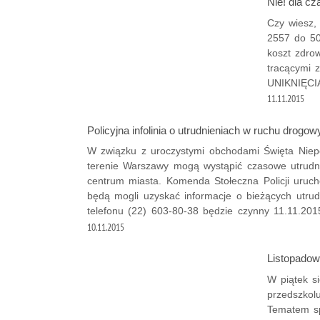
Nie! dla cz
Czy wiesz,
2557 do 50
koszt zdro
tracącymi 
UNIKNIĘCI
11.11.2015
Policyjna infolinia o utrudnieniach w ruchu drogo
W związku z uroczystymi obchodami Święta Niepo
terenie Warszawy mogą wystąpić czasowe utrud
centrum miasta. Komenda Stołeczna Policji uruc
będą mogli uzyskać informacje o bieżących utru
telefonu (22) 603-80-38 będzie czynny 11.11.201
10.11.2015
Listopadow
W piątek si
przedszkol
Tematem sp