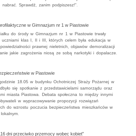
ę nabrać. Sprawdź, zanim podpiszesz!”.
profilaktyczne w Gimnazjum nr 1 w Piastowie
iałku do środy w Gimnazjum nr 1 w Piastowie trwały
 uczniami klas I, II i III, których celem była edukacja w
powiedzialności prawnej nieletnich, objawów demoralizacji
anie jakie zagrożenia niosą ze sobą narkotyki i dopalacze.
ezpieczeństwie w Piastowie
godzinie 18.05 w budynku Ochotniczej Straży Pożarnej w
odbyło się spotkanie z przedstawicielami samorządu oraz
mi miasta Piastowa. Debata społeczna to między innymi
obywateli w wypracowywanie propozycji rozwiązań
ych do wzrostu poczucia bezpieczeństwa mieszkańców w
 lokalnym.
16 dni przeciwko przemocy wobec kobiet”