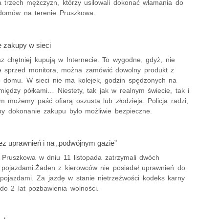
a trzech mężczyzn, którzy usiłowali dokonać włamania do
domów na terenie Pruszkowa.
 zakupy w sieci
z chętniej kupują w Internecie. To wygodne, gdyż, nie
ię sprzed monitora, można zamówić dowolny produkt z
 domu. W sieci nie ma kolejek, godzin spędzonych na
między półkami… Niestety, tak jak w realnym świecie, tak i
m możemy paść ofiarą oszusta lub złodzieja. Policja radzi,
 by dokonanie zakupu było możliwie bezpieczne.
bez uprawnień i na „podwójnym gazie”
 z Pruszkowa w dniu 11 listopada zatrzymali dwóch
h pojazdami.Żaden z kierowców nie posiadał uprawnień do
 pojazdami. Za jazdę w stanie nietrzeźwości kodeks karny
do 2 lat pozbawienia wolności.