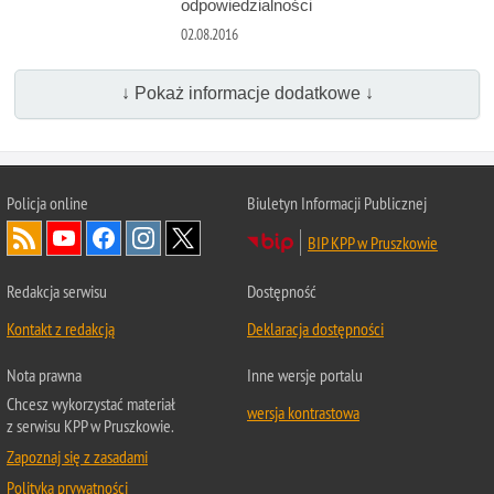
odpowiedzialności
02.08.2016
↓ Pokaż informacje dodatkowe ↓
Policja online
Biuletyn Informacji Publicznej
BIP KPP w Pruszkowie
Redakcja serwisu
Dostępność
Kontakt z redakcją
Deklaracja dostępności
Nota prawna
Inne wersje portalu
Chcesz wykorzystać materiał
wersja kontrastowa
z serwisu KPP w Pruszkowie.
Zapoznaj się z zasadami
Polityka prywatności