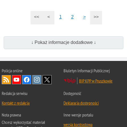
<<
<
1
2
>
>>
↓ Pokaż informacje dodatkowe ↓
Policja online
Biuletyn Informacji Publicznej
BIP KPP w Pruszkowie
Redakcja serwisu
Dostępność
Kontakt z redakcją
Deklaracja dostępności
Nota prawna
Inne wersje portalu
Chcesz wykorzystać materiał
wersja kontrastowa