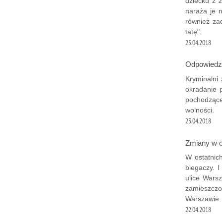
dziecku z 
naraża je 
również za
tatę".
25.04.2018
Odpowiedzą
Kryminalni
okradanie 
pochodzące
wolności.
23.04.2018
Zmiany w o
W ostatnic
biegaczy. 
ulice Wars
zamieszczo
Warszawie 
22.04.2018