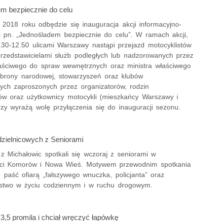
m bezpiecznie do celu
 2018 roku odbędzie się inauguracja akcji informacyjno-
j pn. „Jednośladem bezpiecznie do celu”. W ramach akcji,
.30-12.50 ulicami Warszawy nastąpi przejazd motocyklistów
rzedstawicielami służb podległych lub nadzorowanych przez
łaściwego do spraw wewnętrznych oraz ministra właściwego
brony narodowej, stowarzyszeń oraz klubów
ych zaproszonych przez organizatorów, rodzin
tów oraz użytkownicy motocykli (mieszkańcy Warszawy i
órzy wyrażą wolę przyłączenia się do inauguracji sezonu.
dzielnicowych z Seniorami
 z Michałowic spotkali się wczoraj z seniorami w
ci Komorów i Nowa Wieś. Motywem przewodnim spotkania
e paść ofiarą „fałszywego wnuczka, policjanta” oraz
stwo w życiu codziennym i w ruchu drogowym.
3,5 promila i chciał wręczyć łapówkę