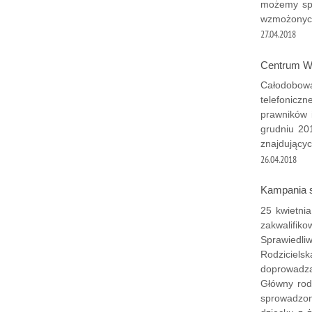
możemy spo
wzmożonych
27.04.2018
Centrum Ws
Całodobowa
telefoniczn
prawników 
grudniu 20
znajdujący
26.04.2018
Kampania s
25 kwietnia
zakwalifik
Sprawiedli
Rodzicielsk
doprowadza
Główny rodz
sprowadzon