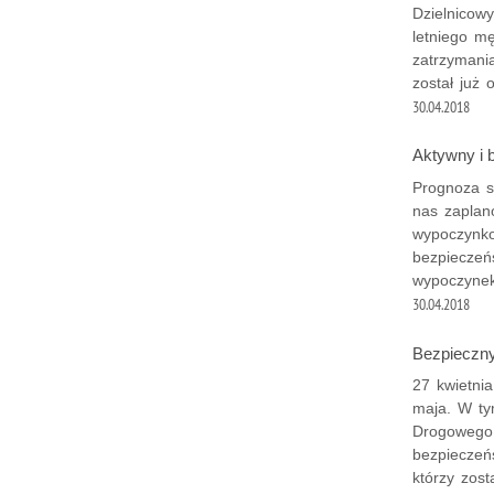
Dzielnicow
letniego m
zatrzymania
został już
30.04.2018
Aktywny i
Prognoza s
nas zaplan
wypoczynk
bezpieczeń
wypoczyne
30.04.2018
Bezpieczn
27 kwietnia
maja. W ty
Drogowego 
bezpieczeń
którzy zos