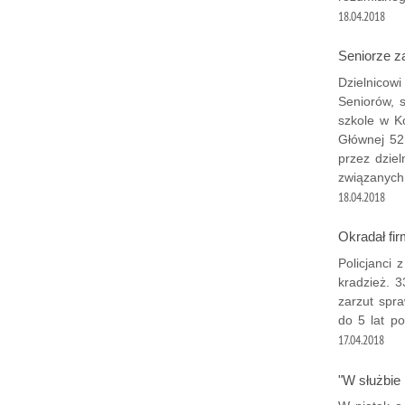
18.04.2018
Seniorze z
Dzielnicow
Seniorów, 
szkole w K
Głównej 52
przez dzie
związanych
18.04.2018
Okradał fir
Policjanci
kradzież. 3
zarzut spr
do 5 lat po
17.04.2018
"W służbie