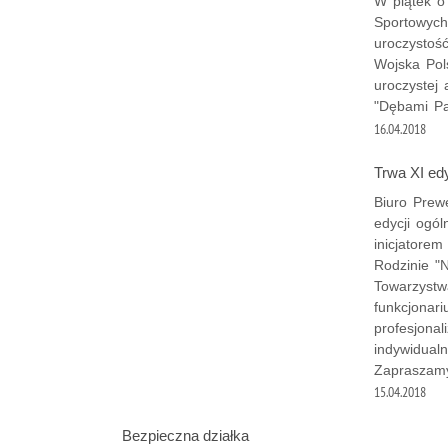
W piątek o
Sportowych
uroczystoś
Wojska Pol
uroczystej 
"Dębami Pa
16.04.2018
Trwa XI edy
Biuro Prewe
edycji ogól
inicjatore
Rodzinie "N
Towarzystw
funkcjonari
profesjona
indywidual
Zapraszamy
15.04.2018
Bezpieczna działka