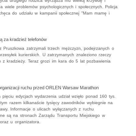
życia drugiego rodzica wyrządza mu wielką krzywdę i
na wiele problemów psychologicznych i społecznych. Policja
chęca do udziału w kampanii społecznej "Mam mamę i
 za kradzież telefonów
 z Pruszkowa zatrzymali trzech mężczyzn, podejrzanych o
przesyłek kurierskich. U zatrzymanych znaleziono rzeczy
 z kradzieży. Teraz grozi im kara do 5 lat pozbawienia
rganizacji ruchu przed ORLEN Warsaw Marathon
h pięciu edycjach wydarzenia udział wzięło ponad 160 tys.
I tym razem kilkanaście tysięcy zawodników wybiegnie na
zawy. Informacje o ulicach wyłączanych z ruchu
ne są na stronach Zarządu Transportu Miejskiego w
oraz u organizatora.