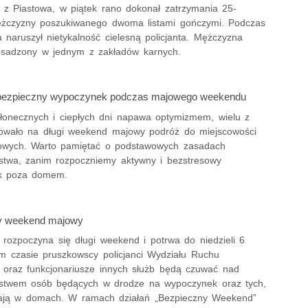
y z Piastowa, w piątek rano dokonał zatrzymania 25-
ężczyzny poszukiwanego dwoma listami gończymi. Podczas
 naruszył nietykalność cielesną policjanta. Mężczyzna
 osadzony w jednym z zakładów karnych.
 bezpieczny wypoczynek podczas majowego weekendu
łonecznych i ciepłych dni napawa optymizmem, wielu z
owało na długi weekend majowy podróż do miejscowości
owych. Warto pamiętać o podstawowych zasadach
stwa, zanim rozpoczniemy aktywny i bezstresowy
k poza domem.
y weekend majowy
 rozpoczyna się długi weekend i potrwa do niedzieli 6
m czasie pruszkowscy policjanci Wydziału Ruchu
oraz funkcjonariusze innych służb będą czuwać nad
stwem osób będących w drodze na wypoczynek oraz tych,
tają w domach. W ramach działań „Bezpieczny Weekend”