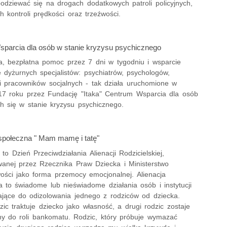
dziewać się na drogach dodatkowych patroli policyjnych,
 kontroli prędkości oraz trzeźwości.
parcia dla osób w stanie kryzysu psychicznego
, bezpłatna pomoc przez 7 dni w tygodniu i wsparcie
e dyżurnych specjalistów: psychiatrów, psychologów,
i pracowników socjalnych - tak działa uruchomione w
17 roku przez Fundację "Itaka" Centrum Wsparcia dla osób
ch się w stanie kryzysu psychicznego.
połeczna " Mam mamę i tatę"
 to Dzień Przeciwdziałania Alienacji Rodzicielskiej,
owanej przez Rzecznika Praw Dziecka i Ministerstwo
wości jako forma przemocy emocjonalnej. Alienacja
a to świadome lub nieświadome działania osób i instytucji
jące do odizolowania jednego z rodziców od dziecka.
ic traktuje dziecko jako własność, a drugi rodzic zostaje
y do roli bankomatu. Rodzic, który próbuje wymazać