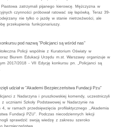
 z Piastowa zatrzymali pijanego kierowcę. Mężczyzna w
icyjnych czynności próbował ratować się łapówką. Teraz 39-
podejrzany nie tylko o jazdę w stanie nietrzeźwości, ale
bę przekupienia funkcjonariuszy.
 konkursu pod nazwą "Policjanci są wśród nas"
ołeczna Policji wspólnie z Kuratorium Oświaty w
oraz Biurem Edukacji Urzędu m.st. Warszawy organizuje w
nym 2017/2018 - VII Edycję konkursu pn. „Policjanci są
.
wzięli udział w "Akademi Bezpieczeństwa Fundacji Pzu"
icjanci z Nadarzyna i pruszkowskiej komendy, uczestniczyli
h z uczniami Szkoły Podstawowej w Nadarzynie na
ch 4, w ramach przedsięwzięcia profilaktycznego ,,Akademia
stwa Fundacji PZU”. Podczas niecodziennych lekcji
mogli sprawdzić swoją wiedzę z zakresu szeroko
o bezpieczeństwa.