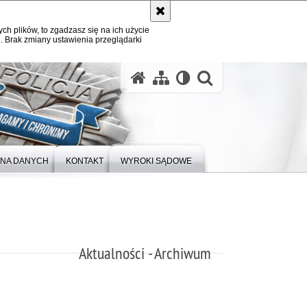
ych plików, to zgadzasz się na ich użycie
. Brak zmiany ustawienia przeglądarki
otwórz wysz
NA DANYCH
KONTAKT
WYROKI SĄDOWE
Aktualności - Archiwum