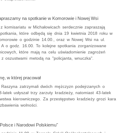
apraszamy na spotkanie w Komorowie i Nowej Wsi
i z komisariatu w Michałowicach serdecznie zapraszają
spotkania, które odbędą się dnia 19 kwietnia 2018 roku w
omorowie o godzinie 14.00., oraz w Nowej Wsi na ul.
 A o godz. 16.00. To kolejne spotkania zorganizowane
lnicowych, które mają na celu uświadomienie zagrożeń
 z oszustwami metodą na "policjanta, wnuczka".
mę, w której pracował
 z Raszyna zatrzymali dwóch mężczyzn podejrzanych o
3-latek usłyszał trzy zarzuty kradzieży, natomiast 43-latek
awstwa kierowniczego. Za przestępstwo kradzieży grozi kara
zbawienia wolności.
 Polsce i Narodowi Polskiemu"