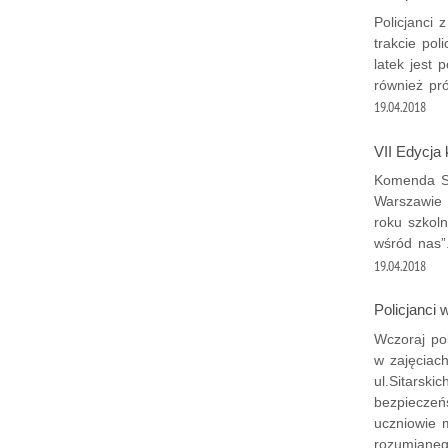
Policjanci
trakcie pol
latek jest 
również pró
19.04.2018
VII Edycja
Komenda St
Warszawie 
roku szkol
wśród nas”
19.04.2018
Policjanci 
Wczoraj pol
w zajęciac
ul.Sitarski
bezpieczeń
uczniowie 
rozumianeg