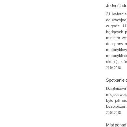
Jednoślade
21 kwietnia
edukacyjne
w godz. 11
będących p
ministra w
do spraw o
motocyklow
motocyklis
okolic), kt
21.04.2018
Spotkanie 
Dzielnicowi
miejscowoś
było jak ni
bezpieczeń
20.04.2018
Miał ponad 