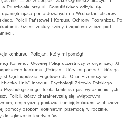
 godzinie 11.00 w Zespole Szkół Ogólnokształcących i
 w Pruszkowie przy ul. Gomulińskiego odbyła się
ć upamiętniająca pomordowanych na Wschodzie oficerów
skiego, Policji Państowej i Korpusu Ochrony Pogranicza. Po
akademii złożone zostały kwiaty i zapalone znicze pod
mięci".
cja konkursu „Policjant, który mi pomógł”
ncji Komendy Głównej Policji uczestniczy w organizacji XI
nopolskiego konkursu „Policjant, który mi pomógł”, którego
m jest Ogólnopolskie Pogotowie dla Ofiar Przemocy w
iebieska Linia" Instytutu Psychologii Zdrowia Polskiego
a Psychologicznego. Istotą konkursu jest wyróżnienie tych
uszy Policji, którzy charakteryzują się wyjątkowym
lizmem, empatyczną postawą i umiejętnościami w obszarze
nej pomocy osobom dotkniętym przemocą w rodzinie.
 do zgłaszania kandydatów.