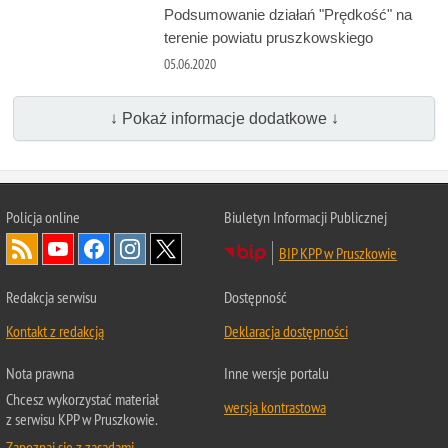
Podsumowanie działań "Prędkość" na
terenie powiatu pruszkowskiego
05.06.2020
↓ Pokaż informacje dodatkowe ↓
Policja online
Biuletyn Informacji Publicznej
BIP KPP w Pruszkowie
Redakcja serwisu
Dostępność
Kontakt z redakcją
Deklaracja dostępności
Nota prawna
Inne wersje portalu
Chcesz wykorzystać materiał
wersja kontrastowa
z serwisu KPP w Pruszkowie.
Zapoznaj się z zasadami