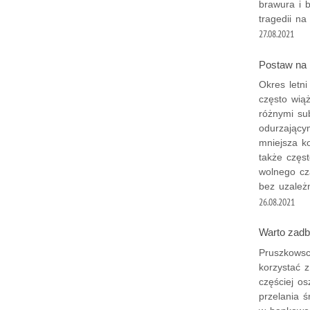
brawura i 
tragedii na
27.08.2021
Postaw na 
Okres letn
często wią
różnymi su
odurzający
mniejsza k
także częs
wolnego cz
bez uzależn
26.08.2021
Warto zadb
Pruszkowsc
korzystać z
częściej os
przelania 