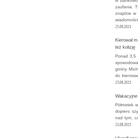
w bankowoś
zaufania. T
znajdzie w 
wiadomości
25.08.2021
Kierował m
też kolizję
Ponad 3,5 
spowodował
gminy Micha
do kierowan
23.08.2021
Wakacyjne w
Półmetek wa
dopiero sz
nad tym, c
21.08.2021