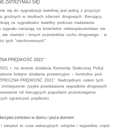
-ZATRZYMAJ SIĘ!
ie się do sygnalizacji świetlnej jest jedną z przyczyn
a groźnych w skutkach zdarzeń drogowych. Kierujący,
żdżają za sygnalizator świetlny podczas nadawania
 sygnału narażają na śmiertelne niebezpieczeństwo nie
e, ale również i innych uczestników ruchu drogowego - w
ci tych "niechronionych".
ZNA PRĘDKOŚĆ 2021”
2021 r. na terenie działania Komendy Stołecznej Policji
dzone kolejne działania prewencyjno – kontrolne pod
ZPIECZNA PRĘDKOŚĆ 2021”. Nadrzędnym celem tych
st zmniejszenie ryzyka powstawania wypadków drogowych
kwowanie od kierujących pojazdami przestrzegania
cych ograniczeń prędkości.
 bezpieczeństwo w domu i poza domem
 i sierpień to czas wakacyjnych urlopów i wyjazdów, część