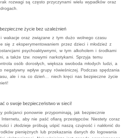
brak rozwagi są często przyczynami wielu wypadków oraz
 drogach.
bezpieczne życie bez uzależnień
i i wakacje oraz związane z tym dużo wolnego czasu
że się z eksperymentowaniem przez dzieci i młodzież z
bstancjami psychoaktywnymi, w tym alkoholem i środkami
mi, a także tzw. nowymi narkotykami. Sprzyja temu
ontrola osób dorosłych, większa swoboda młodych ludzi, a
to negatywny wpływ grupy rówieśniczej. Podczas spędzania
asu, ale i na co dzień… niech kręci nas bezpieczne życie
ień!
ać o swoje bezpieczeństwo w sieci!
y policjanci ponownie przypominają, jak bezpiecznie
 Internetu, aby nie paść ofiarą przestępców. Niestety coraz
zuści i złodzieje próbują uśpić naszą czujność i nakłonić do
środków pieniężnych lub przekazania danych do logowania