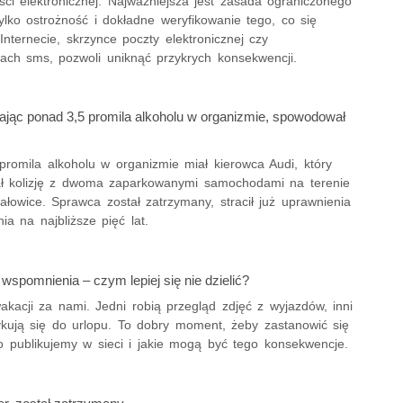
ci elektronicznej. Najważniejsza jest zasada ograniczonego
ylko ostrożność i dokładne weryfikowanie tego, co się
Internecie, skrzynce poczty elektronicznej czy
ach sms, pozwoli uniknąć przykrych konsekwencji.
ając ponad 3,5 promila alkoholu w organizmie, spowodował
promila alkoholu w organizmie miał kierowca Audi, który
 kolizję z dwoma zaparkowanymi samochodami na terenie
łowice. Sprawca został zatrzymany, stracił już uprawnienia
ia na najbliższe pięć lat.
spomnienia – czym lepiej się nie dzielić?
kacji za nami. Jedni robią przegląd zdjęć z wyjazdów, inni
ykują się do urlopu. To dobry moment, żeby zastanowić się
o publikujemy w sieci i jakie mogą być tego konsekwencje.