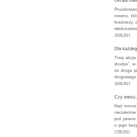
Ukradł row
Pruszkowsc
roweru, kt
kradzieży, 
właścicielow
20.08.2021
Dla każdeg
Trwa akcja
drodze”, w 
że droga je
drogowego 
18.08.2021
Czy wiesz,
Nad morze,
niezależni
jest pewne
o jego bez
17.08.2021