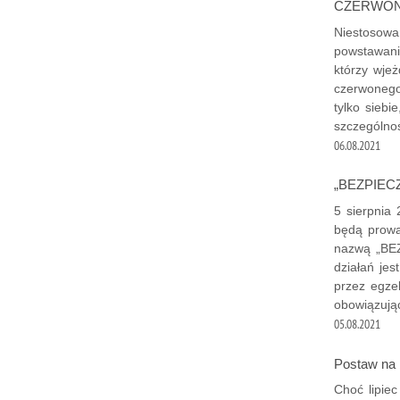
CZERWONE
Niestosowan
powstawani
którzy wje
czerwonego
tylko siebi
szczególnoś
06.08.2021
„BEZPIEC
5 sierpnia 
będą prowa
nazwą „BE
działań je
przez egze
obowiązują
05.08.2021
Postaw na
Choć lipiec