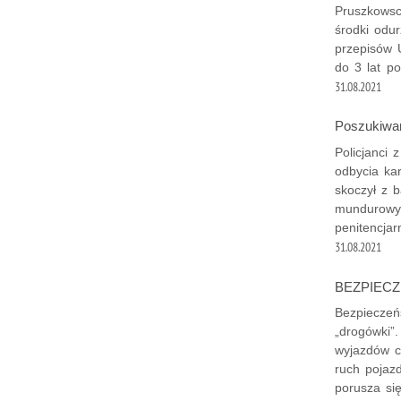
Pruszkowscy
środki odur
przepisów 
do 3 lat po
31.08.2021
Poszukiwan
Policjanci 
odbycia ka
skoczył z 
mundurowyc
penitencjar
31.08.2021
BEZPIECZ
Bezpieczeńs
„drogówki”
wyjazdów c
ruch pojaz
porusza się