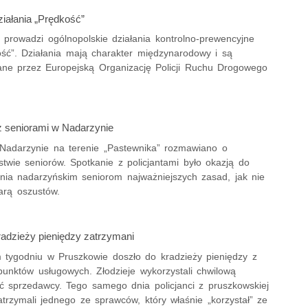
ziałania „Prędkość”
a prowadzi ogólnopolskie działania kontrolno-prewencyjne
ość”. Działania mają charakter międzynarodowy i są
ne przez Europejską Organizację Policji Ruchu Drogowego
z seniorami w Nadarzynie
Nadarzynie na terenie „Pastewnika” rozmawiano o
twie seniorów. Spotkanie z policjantami było okazją do
nia nadarzyńskim seniorom najważniejszych zasad, jak nie
iarą oszustów.
adzieży pieniędzy zatrzymani
 tygodniu w Pruszkowie doszło do kradzieży pieniędzy z
punktów usługowych. Złodzieje wykorzystali chwilową
ć sprzedawcy. Tego samego dnia policjanci z pruszkowskiej
trzymali jednego ze sprawców, który właśnie „korzystał” ze