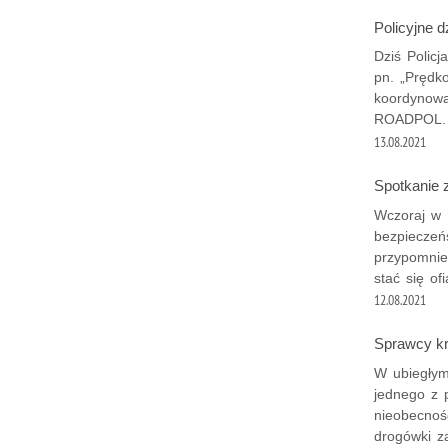
Policyjne d
Dziś Policj
pn. „Prędk
koordynowa
ROADPOL.
13.08.2021
Spotkanie 
Wczoraj w 
bezpieczeńs
przypomnie
stać się of
12.08.2021
Sprawcy kr
W ubiegłym
jednego z 
nieobecnoś
drogówki za