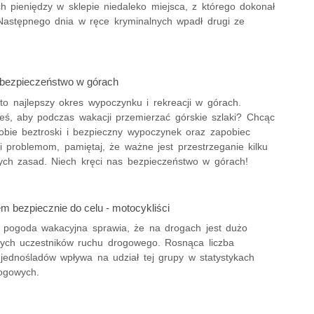
h pieniędzy w sklepie niedaleko miejsca, z którego dokonał
 Następnego dnia w ręce kryminalnych wpadł drugi ze
bezpieczeństwo w górach
 to najlepszy okres wypoczynku i rekreacji w górach.
eś, aby podczas wakacji przemierzać górskie szlaki? Chcąc
obie beztroski i bezpieczny wypoczynek oraz zapobiec
 problemom, pamiętaj, że ważne jest przestrzeganie kilku
ch zasad. Niech kręci nas bezpieczeństwo w górach!
m bezpiecznie do celu - motocykliści
a pogoda wakacyjna sprawia, że na drogach jest dużo
nych uczestników ruchu drogowego. Rosnąca liczba
 jednośladów wpływa na udział tej grupy w statystykach
ogowych.