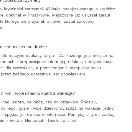
er, został zatrzymany
y kryminalni zatrzymali 42-latka podejrzewanego o kradzież
órej dokonał w Pruszkowie. Mężczyzna już usłyszał zarzut
do którego się przyznał, a rower został zwrócony
i.
o jest miejsce na drodze
 informacyjno-edukacyjna pn. „Dla każdego jest miejsce na
ramach której policjanci informują, edukują i przypominają,
st dla wszystkich, a przestrzeganie przepisów ruchu
przez każdego uczestnika jest obowiązkiem.
 z kim Twoje dziecko spędza wakacje?
 nad jezioro, na obóz, czy do dziadków. Rodzicu,
e od tego, gdzie Twoje dziecko wyjeżdża na wakacje, jedno
 – spędza je również w internecie. Pamiętaj o tym i zadbaj
pieczeństwo. Nie zagub dziecka w sieci.