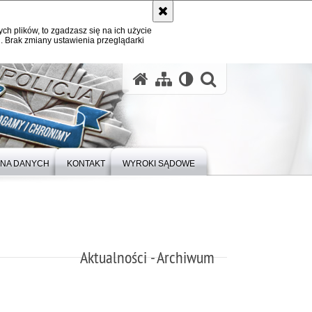
ych plików, to zgadzasz się na ich użycie
. Brak zmiany ustawienia przeglądarki
otwórz wysz
NA DANYCH
KONTAKT
WYROKI SĄDOWE
Aktualności - Archiwum