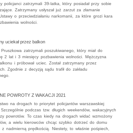
 policjanci zatrzymali 39-latka, który posiadał przy sobie
zające. Zatrzymany usłyszał już zarzut za złamanie
Ustawy o przeciwdziałaniu narkomanii, za które grozi kara
zbawienia wolności.
y uciekał przez balkon
z Pruszkowa zatrzymali poszukiwanego, który miał do
rę 2 lat i 3 miesięcy pozbawienia wolności. Mężczyzna
balkonu i próbował uciec. Został zatrzymany przez
h. Zgodnie z decyzją sądu trafił do zakładu
nego.
NE POWROTY Z WAKACJI 2021
two na drogach to priorytet policjantów warszawskiej
. Szczególnie podczas tzw. długich weekendów, wakacyjnych
zy powrotów. To czas kiedy na drogach widać wzmożony
dów, a wielu kierowców chcąc szybko dotrzeć do domu
 z nadmierną prędkością. Niestety, to właśnie pośpiech,