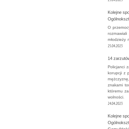
Kolejne sp
Ogólnokszt
O przemocy
rozmawiali 
młodzieży 
25.04.2023
14 zarzutó
Policjanci 
korupcji z 
mężczyznę,
znakami to
któremu za
wolności.
24.04.2023
Kolejne sp
Ogólnokszt