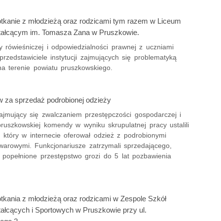
otkanie z młodzieżą oraz rodzicami tym razem w Liceum
ałcącym im. Tomasza Zana w Pruszkowie.
 rówieśniczej i odpowiedzialności prawnej z uczniami
przedstawiciele instytucji zajmujących się problematyką
na terenie powiatu pruszkowskiego.
w za sprzedaż podrobionej odzieży
zajmujący się zwalczaniem przestępczości gospodarczej i
pruszkowskiej komendy w wyniku skrupulatnej pracy ustalili
 który w internecie oferował odzież z podrobionymi
warowymi. Funkcjonariusze zatrzymali sprzedającego,
 popełnione przestępstwo grozi do 5 lat pozbawienia
otkania z młodzieżą oraz rodzicami w Zespole Szkół
ałcących i Sportowych w Pruszkowie przy ul.