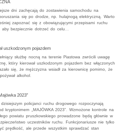
CZNA
lejsze dni zachęcają do zostawienia samochodu na
poruszania się po drodze, np. hulajnogą elektryczną. Warto
eśniej zapoznać się z obowiązującymi przepisami ruchu
 aby bezpiecznie dotrzeć do celu…
hał uszkodzonym pojazdem
pełniący służbę nocną na terenie Piastowa zwrócili uwagę
nę, który kierował uszkodzonym pojazdem bez włączonych
kazało się, że mężczyzna wsiadł za kierownicę pomimo, że
pożywał alkohol.
„Majówka 2023”
 dzisiejszym policjanci ruchu drogowego rozpoczynają
pod kryptonimem „MAJÓWKA 2023”. Wzmożone kontrole na
łego powiatu pruszkowskiego prowadzone będą głównie w
ezpieczeństwo uczestników ruchu. Funkcjonariusze nie tylko
yć prędkość, ale przede wszystkim sprawdzać stan