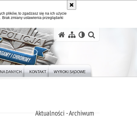
ych plików, to zgadzasz się na ich użycie
. Brak zmiany ustawienia przeglądarki
otwórz wysz
NA DANYCH
KONTAKT
WYROKI SĄDOWE
Aktualności - Archiwum