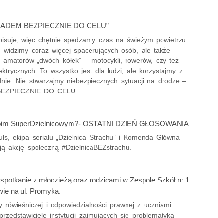
ADEM BEZPIECZNIE DO CELU”
isuje, więc chętnie spędzamy czas na świeżym powietrzu.
 widzimy coraz więcej spacerujących osób, ale także
amatorów „dwóch kółek” – motocykli, rowerów, czy też
ektrycznych. To wszystko jest dla ludzi, ale korzystajmy z
dnie. Nie stwarzajmy niebezpiecznych sytuacji na drodze –
 BEZPIECZNIE DO CELU…
twoim SuperDzielnicowym?- OSTATNI DZIEŃ GŁOSOWANIA
uls, ekipa serialu „Dzielnica Strachu” i Komenda Główna
cjują akcję społeczną #DzielnicaBEZstrachu.
 spotkanie z młodzieżą oraz rodzicami w Zespole Szkół nr 1
ie na ul. Promyka.
 rówieśniczej i odpowiedzialności prawnej z uczniami
przedstawiciele instytucji zajmujących się problematyką