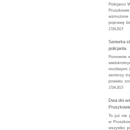
Policjanci
Pruszkowie
wzmożone d
poprawę be
27.04.2023
Seniorka s
policjanta
Ponownie w
wielokrotn
możliwymi 
seniorzy t
powiatu zos
27.04.2023
Dwa dni ws
Pruszkowie
To już nie 
w Pruszkow
wszystko po