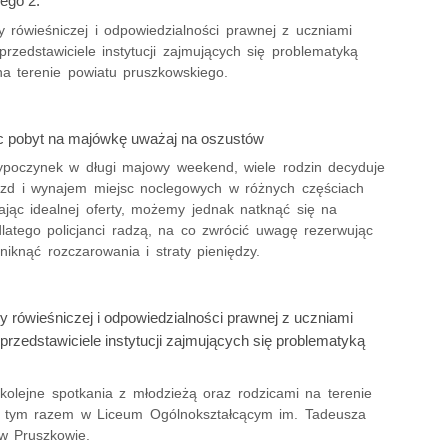
ego 2.
 rówieśniczej i odpowiedzialności prawnej z uczniami
przedstawiciele instytucji zajmujących się problematyką
na terenie powiatu pruszkowskiego.
 pobyt na majówkę uważaj na oszustów
ypoczynek w długi majowy weekend, wiele rodzin decyduje
azd i wynajem miejsc noclegowych w różnych częściach
ając idealnej oferty, możemy jednak natknąć się na
dlatego policjanci radzą, na co zwrócić uwagę rezerwując
niknąć rozczarowania i straty pieniędzy.
 rówieśniczej i odpowiedzialności prawnej z uczniami
przedstawiciele instytucji zajmujących się problematyką
kolejne spotkania z młodzieżą oraz rodzicami na terenie
 tym razem w Liceum Ogólnokształcącym im. Tadeusza
 w Pruszkowie.