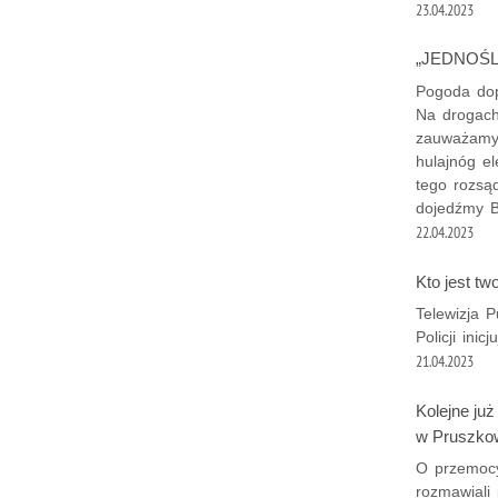
23.04.2023
„JEDNOŚL
Pogoda dop
Na drogach
zauważamy 
hulajnóg el
tego rozsą
dojedźmy
22.04.2023
Kto jest 
Telewizja P
Policji ini
21.04.2023
Kolejne już
w Pruszkow
O przemocy
rozmawiali 