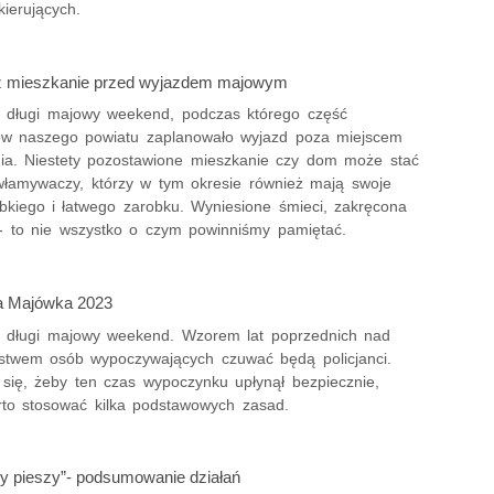
kierujących.
z mieszkanie przed wyjazdem majowym
 długi majowy weekend, podczas którego część
w naszego powiatu zaplanowało wyjazd poza miejscem
ia. Niestety pozostawione mieszkanie czy dom może stać
włamywaczy, którzy w tym okresie również mają swoje
bkiego i łatwego zarobku. Wyniesione śmieci, zakręcona
- to nie wszystko o czym powinniśmy pamiętać.
a Majówka 2023
 długi majowy weekend. Wzorem lat poprzednich nad
stwem osób wypoczywających czuwać będą policjanci.
 się, żeby ten czas wypoczynku upłynął bezpiecznie,
rto stosować kilka podstawowych zasad.
y pieszy”- podsumowanie działań