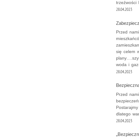
trzeźwości 
28.04.2023
Zabezpiec
Przed nami
mieszkańcó
zamieszkan
się celem 
plany….szy
woda i gaz
28.04.2023
Bezpieczn
Przed nami
bezpieczeń
Postarajmy
dlatego wa
28.04.2023
„Bezpieczn