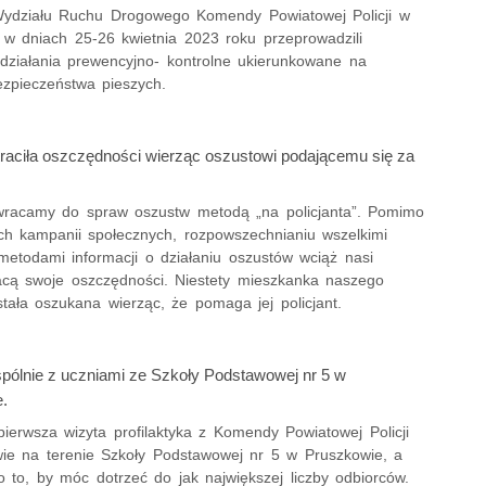
 Wydziału Ruchu Drogowego Komendy Powiatowej Policji w
 w dniach 25-26 kwietnia 2023 roku przeprowadzili
ziałania prewencyjno- kontrolne ukierunkowane na
zpieczeństwa pieszych.
traciła oszczędności wierząc oszustowi podającemu się za
racamy do spraw oszustw metodą „na policjanta”. Pomimo
ych kampanii społecznych, rozpowszechnianiu wszelkimi
metodami informacji o działaniu oszustów wciąż nasi
racą swoje oszczędności. Niestety mieszkanka naszego
tała oszukana wierząc, że pomaga jej policjant.
pólnie z uczniami ze Szkoły Podstawowej nr 5 w
.
pierwsza wizyta profilaktyka z Komendy Powiatowej Policji
ie na terenie Szkoły Podstawowej nr 5 w Pruszkowie, a
 to, by móc dotrzeć do jak największej liczby odbiorców.