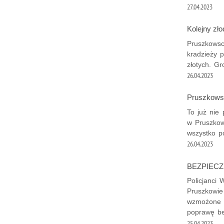
27.04.2023
Kolejny zł
Pruszkowsc
kradzieży 
złotych. Gr
26.04.2023
Pruszkowsk
To już nie 
w Pruszkow
wszystko po
26.04.2023
BEZPIECZ
Policjanci
Pruszkowie
wzmożone d
poprawę be
25.04.2023