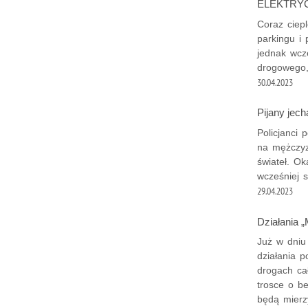
ELEKTRY
Coraz ciep
parkingu i 
jednak wcz
drogowego,
30.04.2023
Pijany jec
Policjanci 
na mężczyz
świateł. O
wcześniej s
29.04.2023
Działania 
Już w dniu
działania 
drogach ca
trosce o b
będą mierz