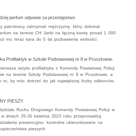
odziej perfum odpowie za przestępstwo
y patrolowcy zatrzymali mężczyznę, który dokonał
perfum na terenie CH Janki na łączną kwotę ponad 1 000
ozi mu teraz kara do 5 lat pozbawienia wolności.
a Profilaktyk w Szkole Podstawowej nr 8 w Pruszkowie.
pierwsza wizyta profilaktyka z Komendy Powiatowej Policji
ie na terenie Szkoły Podstawowej nr 8 w Pruszkowie, a
 to, by móc dotrzeć do jak największej liczby odbiorców.
NY PIESZY
 Wydziału Ruchu Drogowego Komendy Powiatowej Policji w
 w dniach 25-26 kwietnia 2023 roku przeprowadzą
ziałania prewencyjno- kontrolne ukierunkowane na
zpieczeństwa pieszych.