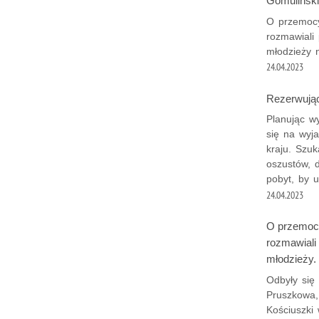
Gomuliński
O przemocy
rozmawiali 
młodzieży 
24.04.2023
Rezerwując
Planując w
się na wyj
kraju. Szuk
oszustów, 
pobyt, by u
24.04.2023
O przemocy
rozmawiali 
młodzieży.
Odbyły się 
Pruszkowa,
Kościuszki