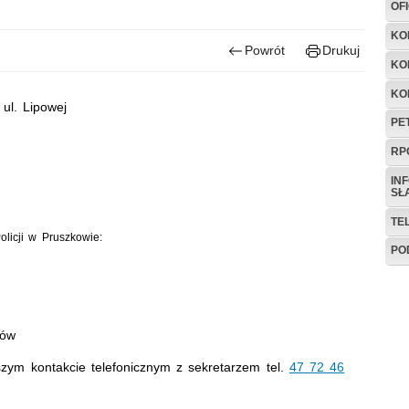
OF
KO
Powrót
Drukuj
KO
KO
ul. Lipowej
PE
RP
IN
SŁ
TE
olicji w Pruszkowie:
PO
tów
szym kontakcie telefonicznym z sekretarzem tel.
47 72 46