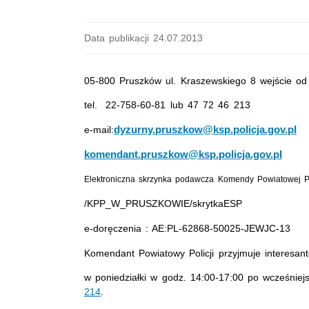
Data publikacji 24.07.2013
05-800 Pruszków ul. Kraszewskiego 8 wejście od 
tel. 22-758-60-81 lub 47 72 46 213
dyzurny.pruszkow@ksp.policja.gov.pl
e-mail:
komendant.pruszkow@ksp.policja.gov.pl
Elektroniczna skrzynka podawcza Komendy Powiatowej P
/KPP_W_PRUSZKOWIE/skrytkaESP
e-doręczenia :
AE:PL-62868-50025-JEWJC-13
Komendant Powiatowy Policji przyjmuje interesan
w poniedziałki w godz. 14:00-17:00 po wcześniej
214
.