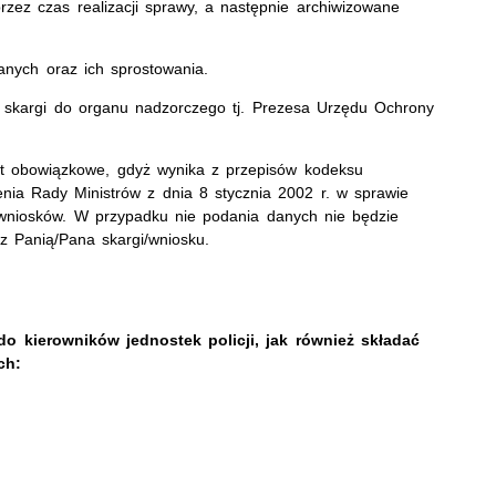
z czas realizacji sprawy, a następnie archiwizowane
anych oraz ich sprostowania.
a skargi do organu nadzorczego tj. Prezesa Urzędu Ochrony
t obowiązkowe, gdyż wynika z przepisów kodeksu
nia Rady Ministrów z dnia 8 stycznia 2002 r. w sprawie
i wniosków. W przypadku nie podania danych nie będzie
z Panią/Pana skargi/wniosku.
do kierowników jednostek policji, jak również składać
ch: