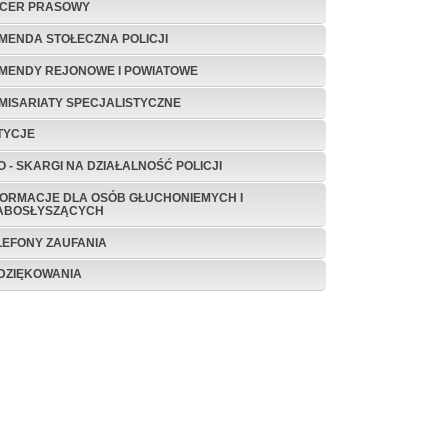
ICER PRASOWY
MENDA STOŁECZNA POLICJI
MENDY REJONOWE I POWIATOWE
MISARIATY SPECJALISTYCZNE
TYCJE
O - SKARGI NA DZIAŁALNOŚĆ POLICJI
FORMACJE DLA OSÓB GŁUCHONIEMYCH I
ABOSŁYSZĄCYCH
LEFONY ZAUFANIA
DZIĘKOWANIA