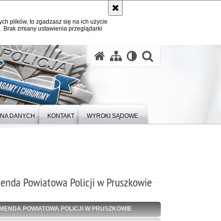
ych plików, to zgadzasz się na ich użycie
. Brak zmiany ustawienia przeglądarki
otwórz wysz
NA DANYCH
KONTAKT
WYROKI SĄDOWE
enda Powiatowa Policji w Pruszkowie
MENDA POWIATOWA POLICJI W PRUSZKOWIE