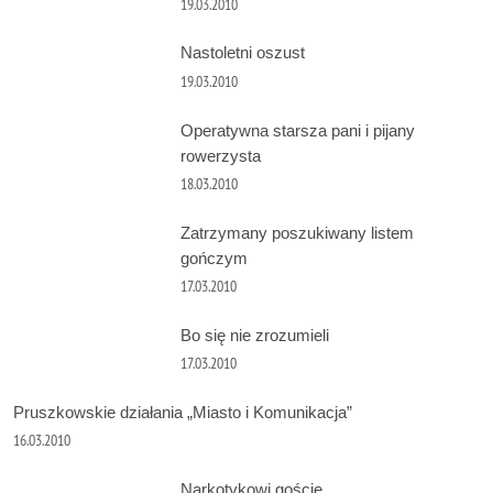
19.03.2010
Nastoletni oszust
19.03.2010
Operatywna starsza pani i pijany
rowerzysta
18.03.2010
Zatrzymany poszukiwany listem
gończym
17.03.2010
Bo się nie zrozumieli
17.03.2010
Pruszkowskie działania „Miasto i Komunikacja”
16.03.2010
Narkotykowi goście