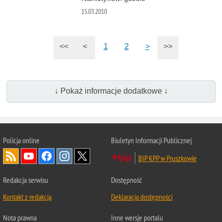
15.03.2010
<<
<
1
2
>
>>
↓ Pokaż informacje dodatkowe ↓
Policja online
Biuletyn Informacji Publicznej
BIP KPP w Pruszkowie
Redakcja serwisu
Dostępność
Kontakt z redakcją
Deklaracja dostępności
Nota prawna
Inne wersje portalu