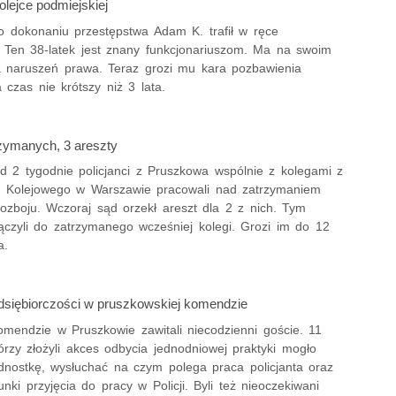
lejce podmiejskiej
o dokonaniu przestępstwa Adam K. trafił w ręce
w. Ten 38-latek jest znany funkcjonariuszom. Ma na swoim
ka naruszeń prawa. Teraz grozi mu kara pozbawienia
 czas nie krótszy niż 3 lata.
rzymanych, 3 areszty
d 2 tygodnie policjanci z Pruszkowa wspólnie z kolegami z
u Kolejowego w Warszawie pracowali nad zatrzymaniem
ozboju. Wczoraj sąd orzekł areszt dla 2 z nich. Tym
czyli do zatrzymanego wcześniej kolegi. Grozi im do 12
a.
dsiębiorczości w pruszkowskiej komendzie
omendzie w Pruszkowie zawitali niecodzienni goście. 11
órzy złożyli akces odbycia jednodniowej praktyki mogło
ednostkę, wysłuchać na czym polega praca policjanta oraz
unki przyjęcia do pracy w Policji. Byli też nieoczekiwani