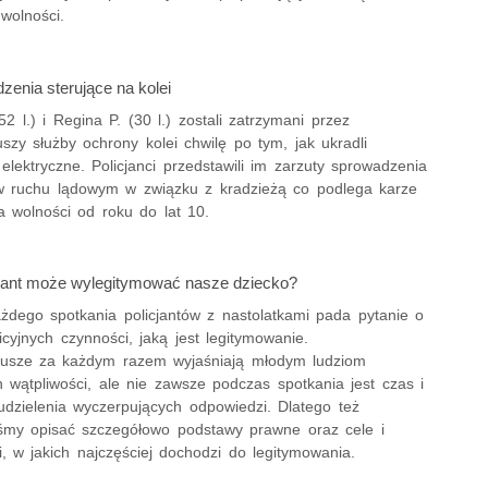
wolności.
dzenia sterujące na kolei
52 l.) i Regina P. (30 l.) zostali zatrzymani przez
uszy służby ochrony kolei chwilę po tym, jak ukradli
elektryczne. Policjanci przedstawili im zarzuty sprowadzenia
 w ruchu lądowym w związku z kradzieżą co podlega karze
a wolności od roku do lat 10.
cjant może wylegitymować nasze dziecko?
żdego spotkania policjantów z nastolatkami pada pytanie o
icyjnych czynności, jaką jest legitymowanie.
iusze za każdym razem wyjaśniają młodym ludziom
h wątpliwości, ale nie zawsze podczas spotkania jest czas i
udzielenia wyczerpujących odpowiedzi. Dlatego też
iśmy opisać szczegółowo podstawy prawne oraz cele i
i, w jakich najczęściej dochodzi do legitymowania.