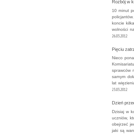
Rozbój w ko
10 minut p
policjantó
koncie kil
wolności na
26.03.2012
Pięciu zat
Nieco pona
Komisariat
sprawców r
samym dołą
lat więzieni
23.03.2012
Dzień prze
Dzisiaj w k
uczniów, kt
obejrzeć j
jaki są war