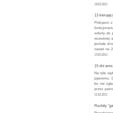
14.03.2012
13 kierując
Policjanci
funkcjonar
soboty do p
wcześniej 
jechała dr
nawet na 2
13.03.2012
15 dni ares
Na tyle sąd
pijanemu. 
bo nie zgł
przez patro
11.03.2012
Rozbity "g
Pruszkowsc