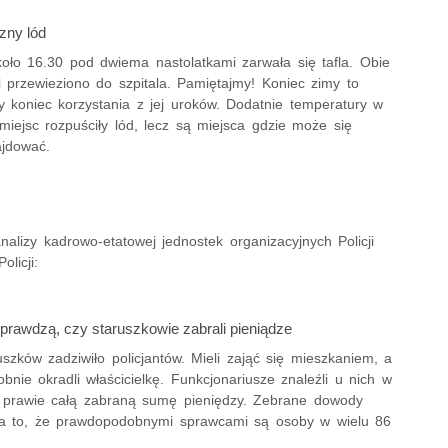
zny lód
koło 16.30 pod dwiema nastolatkami zarwała się tafla. Obie
i przewieziono do szpitala. Pamiętajmy! Koniec zimy to
y koniec korzystania z jej uroków. Dodatnie temperatury w
miejsc rozpuściły lód, lecz są miejsca gdzie może się
ajdować.
nalizy kadrowo-etatowej jednostek organizacyjnych Policji
licji:
sprawdzą, czy staruszkowie zabrali pieniądze
szków zadziwiło policjantów. Mieli zająć się mieszkaniem, a
nie okradli właścicielkę. Funkcjonariusze znaleźli u nich w
 prawie całą zabraną sumę pieniędzy. Zebrane dowody
a to, że prawdopodobnymi sprawcami są osoby w wielu 86