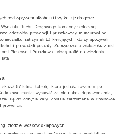
ych pod wpływem alkoholu i trzy kolizje drogowe
 z Wydziału Ruchu Drogowego komendy stołecznej,
iusze oddziałów prewencji i pruszkowscy mundurowi od
oniedziałku zatrzymali 13 kierujących, którzy spożywali
alkohol i prowadzili pojazdy. Zdecydowana większość z nich
ogami Piastowa i Pruszkowa. Mogą trafić do więzienia
 lata
ztu
 skazał 57-letnia kobietę, która jechała rowerem po
Dodatkowo musiał wystawić za nią nakaz doprowadzenia,
aszał się do odbycia kary. Została zatrzymana w Brwinowie
l prewencji.
ang" złodziei wózków sklepowych
y patrolowcy zatrzymali mężczyzn, którzy zarabiali na