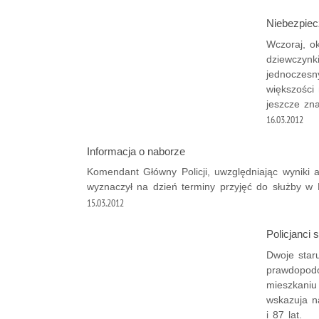
Niebezpiec
Wczoraj, o
dziewczynk
jednoczesn
większości 
jeszcze zn
16.03.2012
Informacja o naborze
Komendant Główny Policji, uwzględniając wyniki a
wyznaczył na dzień terminy przyjęć do służby w Po
15.03.2012
Policjanci 
Dwoje staru
prawdopodob
mieszkaniu
wskazuja n
i 87 lat.