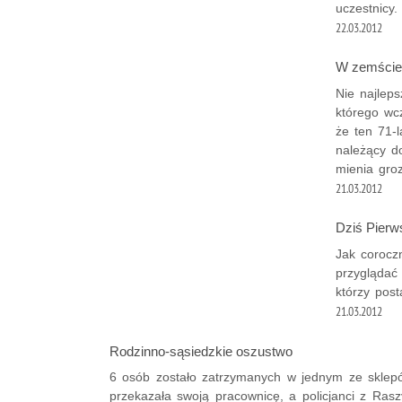
uczestnicy.
22.03.2012
W zemście 
Nie najlep
którego wcz
że ten 71-
należący d
mienia groz
21.03.2012
Dziś Pierw
Jak coroczn
przyglądać
którzy pos
21.03.2012
Rodzinno-sąsiedzkie oszustwo
6 osób zostało zatrzymanych w jednym ze sklep
przekazała swoją pracownicę, a policjanci z Rasz