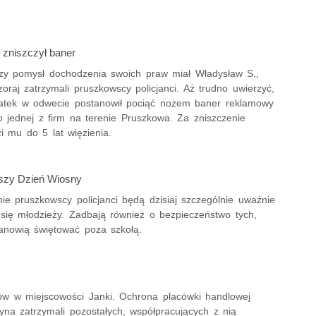
zniszczył baner
szy pomysł dochodzenia swoich praw miał Władysław S.,
oraj zatrzymali pruszkowscy policjanci. Aż trudno uwierzyć,
latek w odwecie postanowił pociąć nożem baner reklamowy
o jednej z firm na terenie Pruszkowa. Za zniszczenie
i mu do 5 lat więzienia.
szy Dzień Wiosny
ie pruszkowscy policjanci będą dzisiaj szczególnie uważnie
 się młodzieży. Zadbają również o bezpieczeństwo tych,
tanowią świętować poza szkołą.
ów w miejscowości Janki. Ochrona placówki handlowej
yna zatrzymali pozostałych, współpracujących z nią