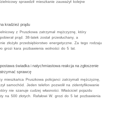
dzielnicowy sprawdził mieszkanie zauważył kolejne
a kradzież prądu
ielnicowy z Pruszkowa zatrzymał mężczyznę, który
 pobierał prąd. 38-latek został przesłuchany, a
nie złożyło przedsiębiorstwo energetyczne. Za tego rodzaju
o grozi kara pozbawienia wolności do 5 lat.
postawa świadka i natychmiastowa reakcja na zgłoszenie
zatrzymać sprawcę
y mieszkańca Pruszkowa policjanci zatrzymali mężczyznę,
czył samochód. Jeden telefon pozwolił na zidentyfikowanie
który nie szanuje cudzej własności. Właściciel pojazdu
aty na 500 złotych. Rafałowi W. grozi do 5 lat pozbawienia