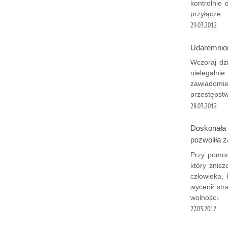
kontrolnie 
przyłącze.
29.03.2012
Udaremnion
Wczoraj dz
nielegalnie
zawiadomie
przestępstw
28.03.2012
Doskonała 
pozwoliła 
Przy pomoc
który znisz
człowieka, 
wycenił str
wolności.
27.03.2012