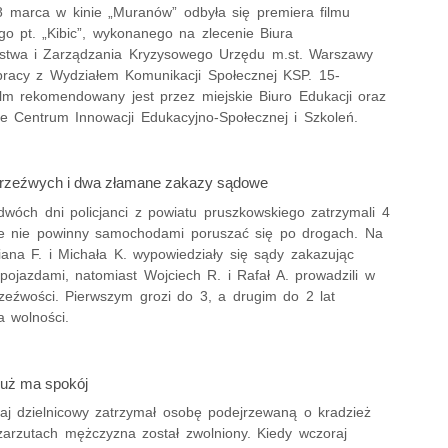
 marca w kinie „Muranów” odbyła się premiera filmu
go pt. „Kibic”, wykonanego na zlecenie Biura
stwa i Zarządzania Kryzysowego Urzędu m.st. Warszawy
pracy z Wydziałem Komunikacji Społecznej KSP. 15-
ilm rekomendowany jest przez miejskie Biuro Edukacji oraz
e Centrum Innowacji Edukacyjno-Społecznej i Szkoleń.
rzeźwych i dwa złamane zakazy sądowe
dwóch dni policjanci z powiatu pruszkowskiego zatrzymali 4
re nie powinny samochodami poruszać się po drogach. Na
ana F. i Michała K. wypowiedziały się sądy zakazując
pojazdami, natomiast Wojciech R. i Rafał A. prowadzili w
rzeźwości. Pierwszym grozi do 3, a drugim do 2 lat
a wolności.
już ma spokój
aj dzielnicowy zatrzymał osobę podejrzewaną o kradzież
zarzutach mężczyzna został zwolniony. Kiedy wczoraj