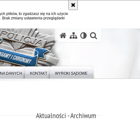
ych plików, to zgadzasz się na ich użycie
. Brak zmiany ustawienia przeglądarki
otwórz wysz
NA DANYCH
KONTAKT
WYROKI SĄDOWE
Aktualności - Archiwum