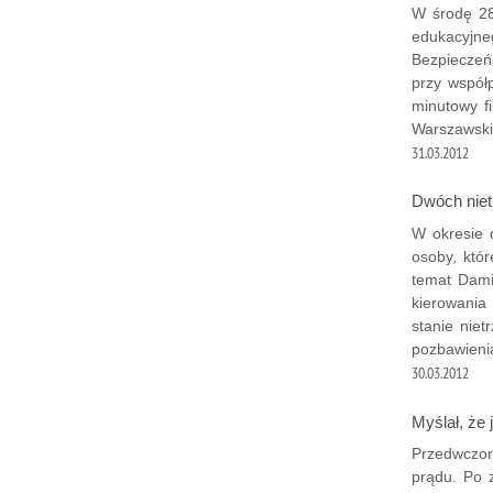
W środę 28
edukacyjne
Bezpieczeń
przy współ
minutowy f
Warszawski
31.03.2012
Dwóch niet
W okresie 
osoby, któ
temat Dami
kierowania 
stanie niet
pozbawieni
30.03.2012
Myślał, że 
Przedwczor
prądu. Po 