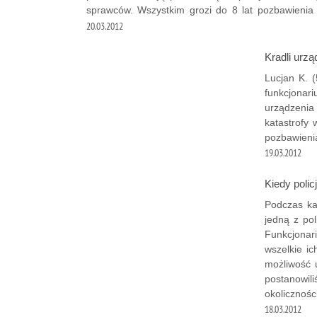
sprawców. Wszystkim grozi do 8 lat pozbawienia 
20.03.2012
Kradli urzą
Lucjan K. (
funkcjonari
urządzenia 
katastrofy
pozbawieni
19.03.2012
Kiedy poli
Podczas ka
jedną z pol
Funkcjonar
wszelkie ic
możliwość 
postanowil
okolicznośc
18.03.2012