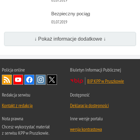
Bezpieczny pociąg
01.07.2019
↓ Pokaż informacje dodatkowe ↓
Policja online
Biuletyn Informacji Publicznej
BIP KPP w Pruszkowie
Redakcja serwisu
Dostępność
Kontakt z redakcją
Deklaracja dostępności
Nota prawna
Inne wersje portalu
Chcesz wykorzystać materiał
wersja kontrastowa
z serwisu KPP w Pruszkowie.