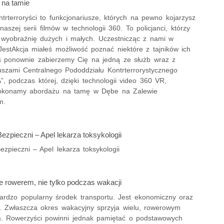
 na tamie
ontrterroryści to funkcjonariusze, których na pewno kojarzysz
 naszej serii filmów w technologii 360. To policjanci, którzy
 wyobraźnię dużych i małych. Uczestnicząc z nami w
JestAkcja miałeś możliwość poznać niektóre z tajników ich
iś ponownie zabierzemy Cię na jedną ze służb wraz z
iuszami Centralnego Pododdziału Kontrterrorystycznego
A”, podczas której, dzięki technologii video 360 VR,
dokonamy abordażu na tamę w Dębe na Zalewie
m.
zpieczni – Apel lekarza toksykologii
zpieczni – Apel lekarza toksykologii
e rowerem, nie tylko podczas wakacji
ardzo popularny środek transportu. Jest ekonomiczny oraz
y. Zwłaszcza okres wakacyjny sprzyja wielu, rowerowym
. Rowerzyści powinni jednak pamiętać o podstawowych