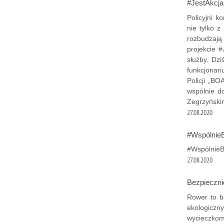
#JestAkcja
Policyjni k
nie tylko z
rozbudzają
projekcie #
służby. Dz
funkcjonar
Policji „BO
wspólnie 
Zegrzyński
27.08.2020
#WspólnieBe
#WspólnieBe
27.08.2020
Bezpieczni
Rower to b
ekologiczn
wycieczkom