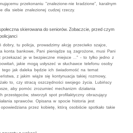
ującemu przekonaniu ”znalezione-nie kradzione”, karalnym
ie dla siebie znalezionej cudzej rzeczy.
połeczna skierowana do seniorów. Zobaczcie, przed czym
policjanci
ń dobry, tu policja, prowadzimy akcję przeciwko szajce,
da konta bankowe, Pani pieniądze są zagrożone, musi Pani
 przekazać je w bezpieczne miejsce ..." - to tylko jedno z
powitań, jakie mogą usłyszeć w słuchawce telefonu osoby
d tego jak daleka będzie ich świadomość na temat
eństwa, z jakim wiąże się kontynuacja takiej rozmowy,
żało to, czy stracą oszczędności swojego życia. Lubińscy
iusze, aby pomóc zrozumieć mechanizm działania
 przestępców, stworzyli spot profilaktyczny obrazujący
ałania sprawców. Opisana w spocie historia jest
opowiedziana przez kobietę, którą osobiście spotkało takie