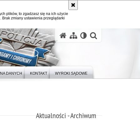
ych plików, to zgadzasz się na ich użycie
. Brak zmiany ustawienia przeglądarki
otwórz wysz
NA DANYCH
KONTAKT
WYROKI SĄDOWE
Aktualności - Archiwum