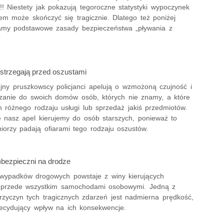
 Niestety jak pokazują tegoroczne statystyki wypoczynek
m może skończyć się tragicznie. Dlatego też poniżej
amy podstawowe zasady bezpieczeństwa „pływania z
ostrzegają przed oszustami
ejny pruszkowscy policjanci apelują o wzmożoną czujność i
zanie do swoich domów osób, których nie znamy, a które
m różnego rodzaju usługi lub sprzedaż jakiś przedmiotów.
e nasz apel kierujemy do osób starszych, ponieważ to
iorzy padają ofiarami tego rodzaju oszustów.
)bezpieczni na drodze
wypadków drogowych powstaje z winy kierujących
 przede wszystkim samochodami osobowymi. Jedną z
rzyczyn tych tragicznych zdarzeń jest nadmierna prędkość,
ecydujący wpływ na ich konsekwencje.