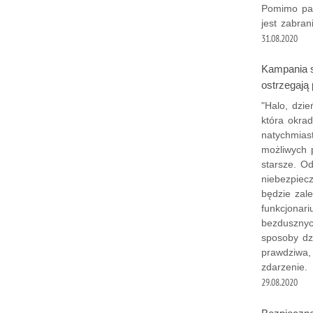
Pomimo pan
jest zabran
31.08.2020
Kampania s
ostrzegają 
"Halo, dzie
która okra
natychmiast
możliwych 
starsze. O
niebezpiecz
będzie zale
funkcjonar
bezdusznych
sposoby dzi
prawdziwa, 
zdarzenie.
29.08.2020