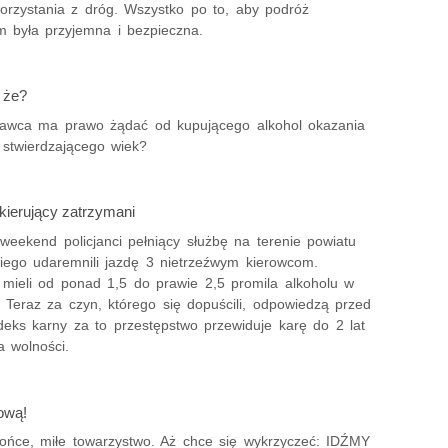
orzystania z dróg. Wszystko po to, aby podróż
m była przyjemna i bezpieczna.
 że?
awca ma prawo żądać od kupującego alkohol okazania
stwierdzającego wiek?
kierujący zatrzymani
weekend policjanci pełniący służbę na terenie powiatu
iego udaremnili jazdę 3 nietrzeźwym kierowcom.
 mieli od ponad 1,5 do prawie 2,5 promila alkoholu w
 Teraz za czyn, którego się dopuścili, odpowiedzą przed
eks karny za to przestępstwo przewiduje karę do 2 lat
a wolności.
ową!
łońce, miłe towarzystwo. Aż chce się wykrzyczeć: IDŹMY