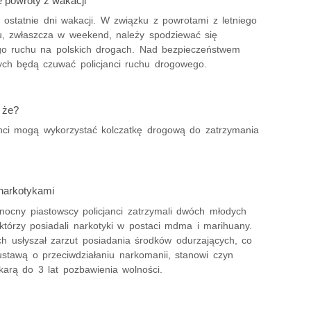
 powroty z wakacji
 ostatnie dni wakacji. W związku z powrotami z letniego
, zwłaszcza w weekend, należy spodziewać się
 ruchu na polskich drogach. Nad bezpieczeństwem
ych będą czuwać policjanci ruchu drogowego.
 że?
anci mogą wykorzystać kolczatkę drogową do zatrzymania
narkotykami
nocny piastowscy policjanci zatrzymali dwóch młodych
którzy posiadali narkotyki w postaci mdma i marihuany.
ch usłyszał zarzut posiadania środków odurzających, co
ustawą o przeciwdziałaniu narkomanii, stanowi czyn
karą do 3 lat pozbawienia wolności.