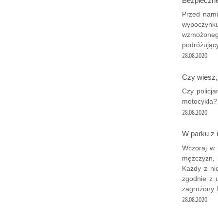
Bezpieczne
Przed nami
wypoczynku
wzmożonego
podróżując
28.08.2020
Czy wiesz,
Czy policj
motocykla?
28.08.2020
W parku z 
Wczoraj w 
mężczyzn, 
Każdy z ni
zgodnie z 
zagrożony 
28.08.2020