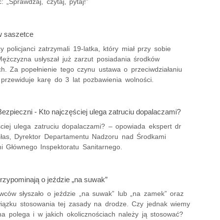
: „Sprawdzaj, czytaj, pytaj!”
w saszetce
 policjanci zatrzymali 19-latka, który miał przy sobie
 Mężczyzna usłyszał już zarzut posiadania środków
ch. Za popełnienie tego czynu ustawa o przeciwdziałaniu
 przewiduje karę do 3 lat pozbawienia wolności.
ezpieczni - Kto najczęściej ulega zatruciu dopalaczami?
ściej ulega zatruciu dopalaczami? – opowiada ekspert dr
łas, Dyrektor Departamentu Nadzoru nad Środkami
i Głównego Inspektoratu Sanitarnego.
przypominają o jeździe „na suwak”
owców słyszało o jeździe „na suwak” lub „na zamek” oraz
iązku stosowania tej zasady na drodze. Czy jednak wiemy
a polega i w jakich okolicznościach należy ją stosować?