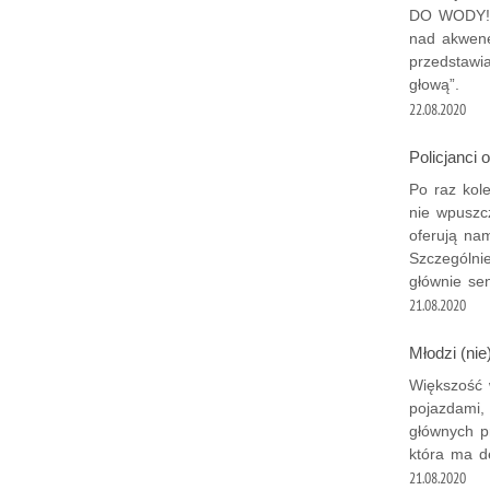
DO WODY!!!
nad akwene
przedstawi
głową”.
22.08.2020
Policjanci 
Po raz kol
nie wpuszc
oferują na
Szczególni
głównie sen
21.08.2020
Młodzi (nie
Większość 
pojazdami,
głównych p
która ma d
21.08.2020