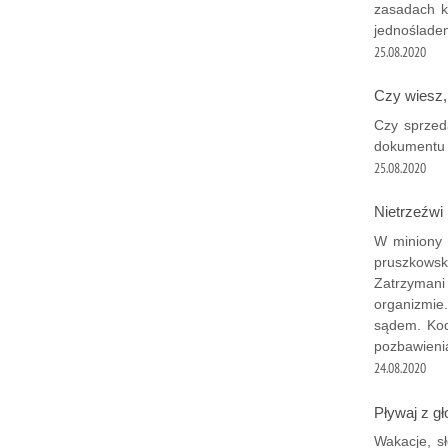
zasadach k
jednoślade
25.08.2020
Czy wiesz,
Czy sprzed
dokumentu 
25.08.2020
Nietrzeźwi 
W miniony 
pruszkowsk
Zatrzymani
organizmie.
sądem. Kod
pozbawieni
24.08.2020
Pływaj z gł
Wakacje, s