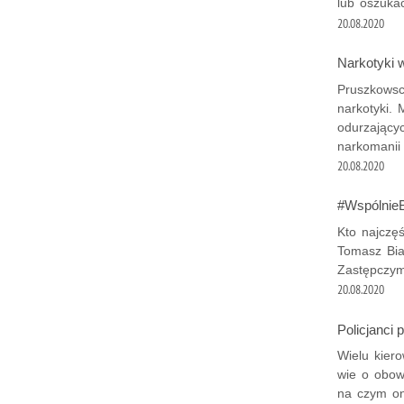
lub oszukać
20.08.2020
Narkotyki 
Pruszkowscy
narkotyki.
odurzający
narkomanii
20.08.2020
#WspólnieB
Kto najczę
Tomasz Bia
Zastępczym
20.08.2020
Policjanci 
Wielu kier
wie o obow
na czym on