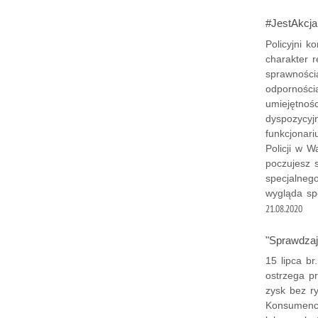
#JestAkcja 
Policyjni k
charakter 
sprawności
odporności
umiejętnoś
dyspozycyj
funkcjonar
Policji w W
poczujesz s
specjalneg
wygląda spe
21.08.2020
"Sprawdzaj
15 lipca b
ostrzega pr
zysk bez r
Konsumenci