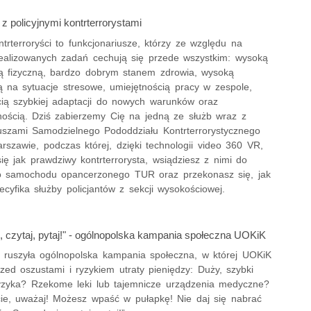
z policyjnymi kontrterrorystami
ontrterroryści to funkcjonariusze, którzy ze względu na
realizowanych zadań cechują się przede wszystkim: wysoką
ą fizyczną, bardzo dobrym stanem zdrowia, wysoką
ą na sytuacje stresowe, umiejętnością pracy w zespole,
cią szybkiej adaptacji do nowych warunków oraz
nością. Dziś zabierzemy Cię na jedną ze służb wraz z
iuszami Samodzielnego Pododdziału Kontrterrorystycznego
arszawie, podczas której, dzięki technologii video 360 VR,
ię jak prawdziwy kontrterrorysta, wsiądziesz z nimi do
o samochodu opancerzonego TUR oraz przekonasz się, jak
cyfika służby policjantów z sekcji wysokościowej.
, czytaj, pytaj!" - ogólnopolska kampania społeczna UOKiK
r. ruszyła ogólnopolska kampania społeczna, w której UOKiK
zed oszustami i ryzykiem utraty pieniędzy: Duży, szybki
yzyka? Rzekome leki lub tajemnicze urządzenia medyczne?
e, uważaj! Możesz wpaść w pułapkę! Nie daj się nabrać